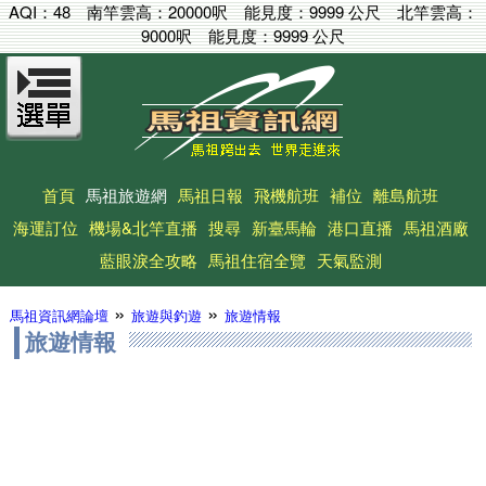
AQI：
48
南竿雲高：
20000呎
能見度：
9999 公尺
北竿雲高：
9000呎
能見度：
9999 公尺
首頁
馬祖旅遊網
馬祖日報
飛機航班
補位
離島航班
海運訂位
機場&北竿直播
搜尋
新臺馬輪
港口直播
馬祖酒廠
藍眼淚全攻略
馬祖住宿全覽
天氣監測
»
»
馬祖資訊網論壇
旅遊與釣遊
旅遊情報
旅遊情報