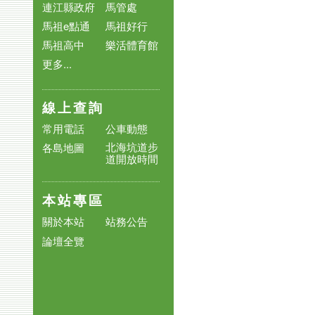
連江縣政府
馬管處
馬祖e點通
馬祖好行
馬祖高中
樂活體育館
更多...
線上查詢
常用電話
公車動態
北海坑道步
各島地圖
道開放時間
本站專區
關於本站
站務公告
論壇全覽