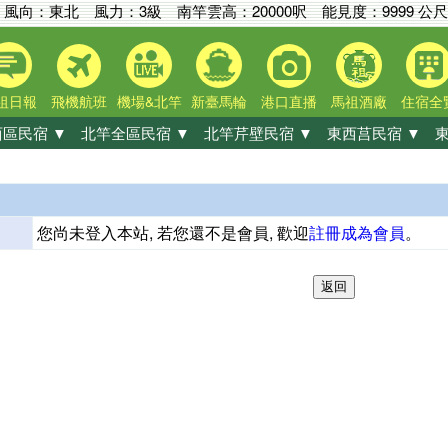
風向：東北 風力：3級
南竿雲高：
20000呎
能見度：
9999 公尺
祖日報
飛機航班
機場&北竿
新臺馬輪
港口直播
馬祖酒廠
住宿全
區民宿 ▼
北竿全區民宿 ▼
北竿芹壁民宿 ▼
東西莒民宿 ▼
東
您尚未登入本站, 若您還不是會員, 歡迎
註冊成為會員
。