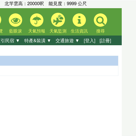
北竿雲高：
20000呎
能見度：
9999 公尺
覽
藍眼淚
天氣預報
天氣監測
生活資訊
搜尋
引民宿 ▼
特產&裝潢 ▼
交通旅遊 ▼
[登入]
[註冊]