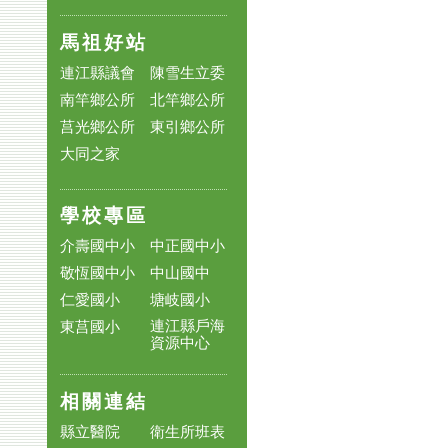
馬祖好站
連江縣議會
陳雪生立委
南竿鄉公所
北竿鄉公所
莒光鄉公所
東引鄉公所
大同之家
學校專區
介壽國中小
中正國中小
敬恆國中小
中山國中
仁愛國小
塘岐國小
連江縣戶海
東莒國小
資源中心
相關連結
縣立醫院
衛生所班表