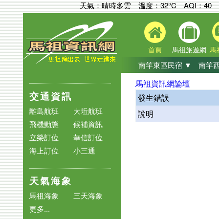
天氣：晴時多雲 溫度：32°C
AQI：
40
首頁
馬祖旅遊網
馬
南竿東區民宿 ▼
南竿西
馬祖資訊網論壇
交通資訊
發生錯誤
離島航班
大坵航班
說明
飛機動態
候補資訊
立榮訂位
華信訂位
海上訂位
小三通
天氣海象
馬祖海象
三天海象
更多...