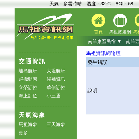
天氣：多雲時晴 溫度：32°C
AQI：
58
首頁
馬祖旅遊網
馬
南竿東區民宿 ▼
南竿西
馬祖資訊網論壇
交通資訊
發生錯誤
離島航班
大坵航班
飛機動態
候補資訊
立榮訂位
華信訂位
說明
海上訂位
小三通
天氣海象
馬祖海象
三天海象
更多...