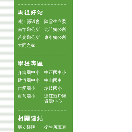
馬祖好站
連江縣議會
陳雪生立委
南竿鄉公所
北竿鄉公所
莒光鄉公所
東引鄉公所
大同之家
學校專區
介壽國中小
中正國中小
敬恆國中小
中山國中
仁愛國小
塘岐國小
連江縣戶海
東莒國小
資源中心
相關連結
縣立醫院
衛生所班表