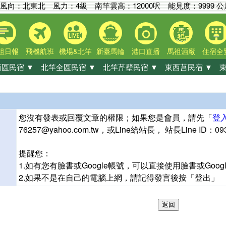
風向：北東北 風力：4級
南竿雲高：
12000呎
能見度：
9999 
祖日報
飛機航班
機場&北竿
新臺馬輪
港口直播
馬祖酒廠
住宿全
區民宿 ▼
北竿全區民宿 ▼
北竿芹壁民宿 ▼
東西莒民宿 ▼
東
您沒有發表或回覆文章的權限；如果您是會員，請先「
登
76257@yahoo.com.tw，或Line給站長， 站長Line ID
提醒您：
1.如有您有臉書或Google帳號，可以直接使用臉書或Goo
2.如果不是在自己的電腦上網，請記得發言後按「登出」