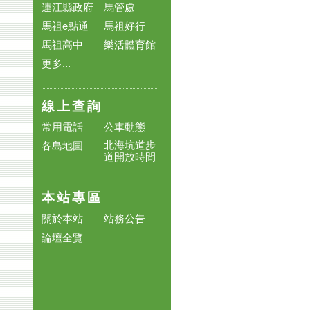
連江縣政府
馬管處
馬祖e點通
馬祖好行
馬祖高中
樂活體育館
更多...
線上查詢
常用電話
公車動態
北海坑道步
各島地圖
道開放時間
本站專區
關於本站
站務公告
論壇全覽