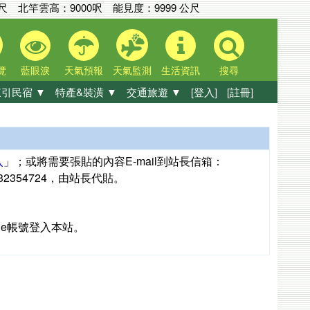
公尺
北竿雲高：
9000呎
能見度：
9999 公尺
覽
藍眼淚
天氣預報
天氣監測
生活資訊
搜尋
引民宿 ▼
特產&裝潢 ▼
交通旅遊 ▼
[登入]
[註冊]
入
」；或將需要張貼的內容E-mail到站長信箱：
：0932354724，由站長代貼。
gle帳號登入本站。