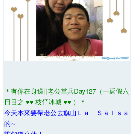
＊有你在身邊∥老公當兵Day127（一返假六
日目之 ♥♥ 枝仔冰城 ♥♥ ）＊
今天本來要帶老公去旗山Ｌａ Ｓａｌｓａ
的∼
誰知道公休！