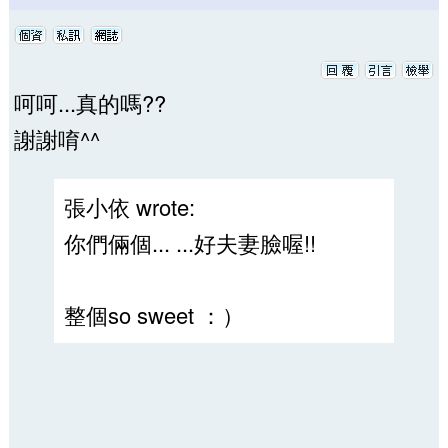
呵呵...真的嗎??
謝謝唷^^
張小依 wrote:
你們倆個... ...好夫妻臉喔!!
整個so sweet ：）