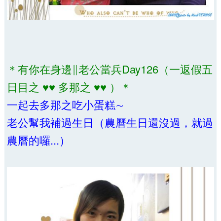
＊有你在身邊∥老公當兵Day126（一返假五
日目之 ♥♥ 多那之 ♥♥ ）＊
一起去多那之吃小蛋糕∼
老公幫我補過生日（農曆生日還沒過，就過
農曆的囉...）