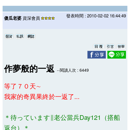
發表時間 : 2010-02-02 16:44:49
傻瓜老婆
資深會員
作夢般的一返
--閱讀人次 : 6449
等了７０天∼
我家的奇異果終於一返了...
＊待っています∥老公當兵Day121（搭船
返台）＊