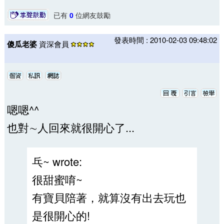
已有
0
位網友鼓勵
發表時間 : 2010-02-03 09:48:02
傻瓜老婆
資深會員
嗯嗯^^
也對∼人回來就很開心了...
乓~ wrote:
很甜蜜唷~
有寶貝陪著，就算沒有出去玩也
是很開心的!