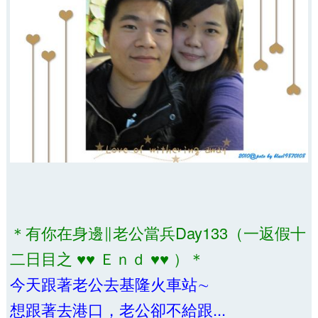
＊有你在身邊∥老公當兵Day133（一返假十
二日目之 ♥♥ Ｅｎｄ ♥♥ ）＊
今天跟著老公去基隆火車站∼
想跟著去港口，老公卻不給跟...