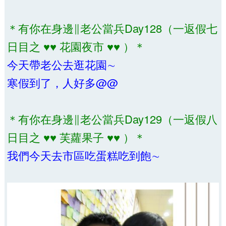
＊有你在身邊∥老公當兵Day128（一返假七
日目之 ♥♥ 花園夜市 ♥♥ ）＊
今天帶老公去逛花園∼
寒假到了，人好多@@
＊有你在身邊∥老公當兵Day129（一返假八
日目之 ♥♥ 芙蘿果子 ♥♥ ）＊
我們今天去市區吃蛋糕吃到飽∼