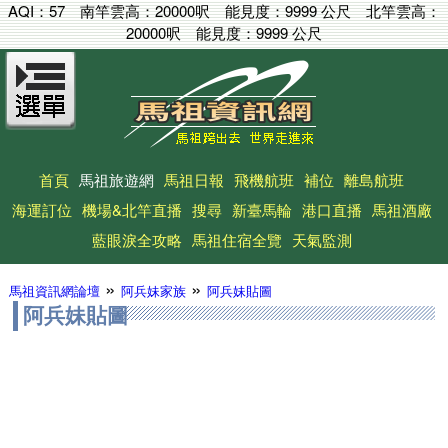
AQI：
57
南竿雲高：
20000呎
能見度：
9999 公尺
北竿雲高：
20000呎
能見度：
9999 公尺
首頁
馬祖旅遊網
馬祖日報
飛機航班
補位
離島航班
海運訂位
機場&北竿直播
搜尋
新臺馬輪
港口直播
馬祖酒廠
藍眼淚全攻略
馬祖住宿全覽
天氣監測
»
»
馬祖資訊網論壇
阿兵妹家族
阿兵妹貼圖
阿兵妹貼圖