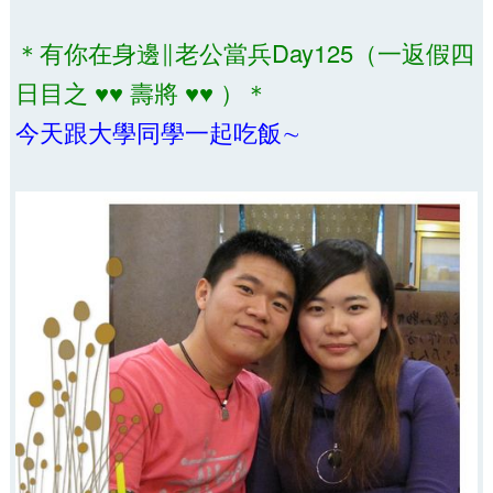
＊有你在身邊∥老公當兵Day125（一返假四
日目之 ♥♥ 壽將 ♥♥ ）＊
今天跟大學同學一起吃飯∼