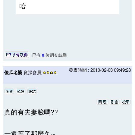
哈
已有
0
位網友鼓勵
發表時間 : 2010-02-03 09:49:28
傻瓜老婆
資深會員
真的有夫妻臉嗎??
一返等了那麼久∼