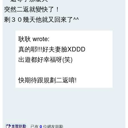
突然二返就變快了！
剩３０幾天他就又回來了^^
耿耿 wrote:
真的耶!!!好夫妻臉XDDD
出遊都好幸福呀(笑)
快期待跟規劃二返唷!
已有
0
位網友鼓勵