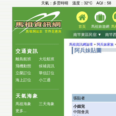
天氣：多雲時晴 溫度：32°C
AQI：
58
首頁
馬祖旅遊網
馬
南竿東區民宿 ▼
南竿西
»
馬祖資訊網論壇
阿兵妹家族
交通資訊
阿兵妹貼圖
離島航班
大坵航班
飛機動態
候補資訊
立榮訂位
華信訂位
海上訂位
小三通
天氣海象
張貼者
馬祖海象
三天海象
小妞兒
更多...
中階會員