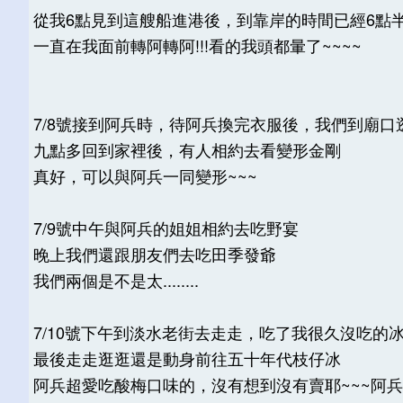
從我6點見到這艘船進港後，到靠岸的時間已經6點
一直在我面前轉阿轉阿!!!看的我頭都暈了~~~~
7/8號接到阿兵時，待阿兵換完衣服後，我們到廟口
九點多回到家裡後，有人相約去看變形金剛
真好，可以與阿兵一同變形~~~
7/9號中午與阿兵的姐姐相約去吃野宴
晚上我們還跟朋友們去吃田季發爺
我們兩個是不是太........
7/10號下午到淡水老街去走走，吃了我很久沒吃的
最後走走逛逛還是動身前往五十年代枝仔冰
阿兵超愛吃酸梅口味的，沒有想到沒有賣耶~~~阿