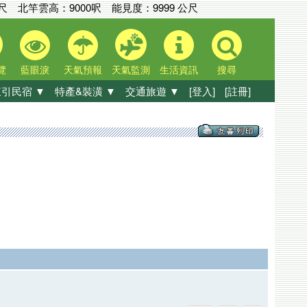
公尺
北竿雲高：
9000呎
能見度：
9999 公尺
覽
藍眼淚
天氣預報
天氣監測
生活資訊
搜尋
引民宿 ▼
特產&裝潢 ▼
交通旅遊 ▼
[登入]
[註冊]