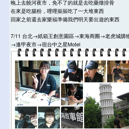
晚上去饒河夜市，免不了的就是去吃藥燉排骨
在來是吃腸粉，哩哩摳摳吃了一大堆東西
回家之前還去家樂福準備我們明天要出遊的東西
7/11 台北→紙箱王創意園區→東海商圈→老虎城購
→逢甲夜市→宿台中之星Motel