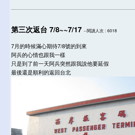
第三次返台 7/8~~7/17
--閱讀人次 : 6018
7月的時候滿心期待7/8號的到來
阿兵的心情也跟我一樣
只是到了前一天阿兵突然跟我說他要延假
最後還是順利的返回台北