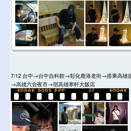
7/12 台中→台中自科館→彰化鹿港老街→搭乘高雄
→高雄六合夜市→宿高雄寒軒大飯店