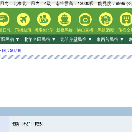
風向：北東北 風力：4級
南竿雲高：
12000呎
能見度：
9999 
祖日報
飛機航班
機場&北竿
新臺馬輪
港口直播
馬祖酒廠
住宿全
區民宿 ▼
北竿全區民宿 ▼
北竿芹壁民宿 ▼
東西莒民宿 ▼
東
»
阿兵妹貼圖