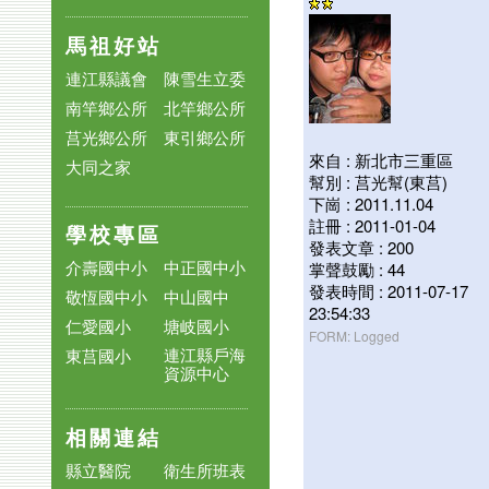
馬祖好站
連江縣議會
陳雪生立委
南竿鄉公所
北竿鄉公所
莒光鄉公所
東引鄉公所
來自 : 新北市三重區
大同之家
幫別 : 莒光幫(東莒)
下崗 : 2011.11.04
註冊 : 2011-01-04
學校專區
發表文章 : 200
介壽國中小
中正國中小
掌聲鼓勵 : 44
發表時間 : 2011-07-17
敬恆國中小
中山國中
23:54:33
仁愛國小
塘岐國小
FORM: Logged
連江縣戶海
東莒國小
資源中心
相關連結
縣立醫院
衛生所班表