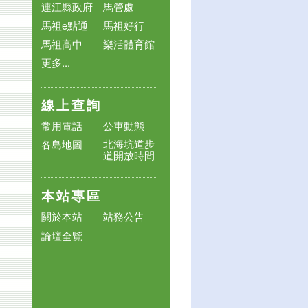
連江縣政府
馬管處
馬祖e點通
馬祖好行
馬祖高中
樂活體育館
更多...
線上查詢
常用電話
公車動態
北海坑道步
各島地圖
道開放時間
本站專區
關於本站
站務公告
論壇全覽