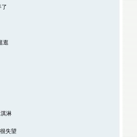
半了
逛逛
冰淇淋
兵很失望