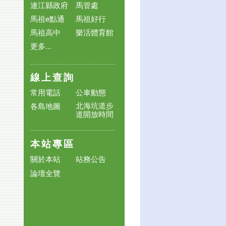
連江縣政府
馬管處
馬祖e點通
馬祖好行
馬祖高中
樂活體育館
更多...
線上查詢
常用電話
公車動態
北海坑道步
各島地圖
道開放時間
本站專區
關於本站
站務公告
論壇全覽