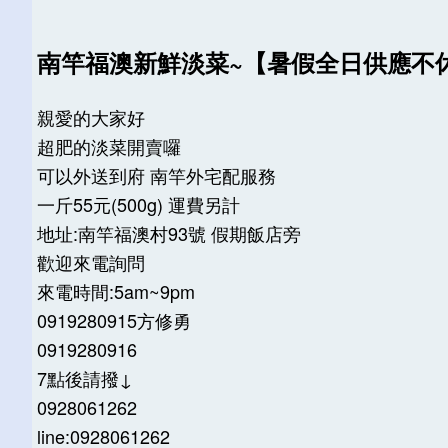
南竿福澳新鮮淡菜~【暑假全日供應不
親愛的大家好
超肥的淡菜開賣囉
可以外送到府 南竿外宅配服務
一斤55元(500g) 運費另計
地址:南竿福澳村93號 假期飯店旁
歡迎來電詢問
來電時間:5am~9pm
0919280915方修勇
0919280916
7點後請撥↓
0928061262
line:0928061262