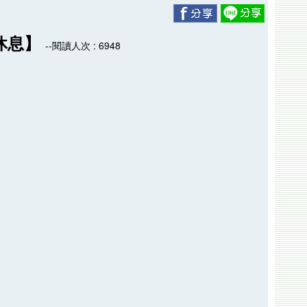
休息】
--閱讀人次 : 6948