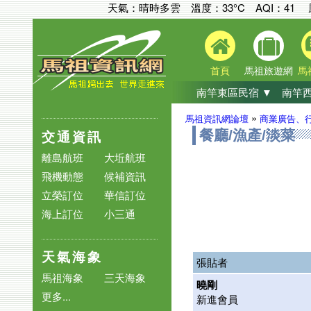
天氣：晴時多雲 溫度：33°C
AQI：
41
首頁
馬祖旅遊網
馬
南竿東區民宿 ▼
南竿西
»
馬祖資訊網論壇
商業廣告、
交通資訊
餐廳/漁產/淡菜
離島航班
大坵航班
飛機動態
候補資訊
立榮訂位
華信訂位
海上訂位
小三通
天氣海象
張貼者
馬祖海象
三天海象
曉剛
更多...
新進會員