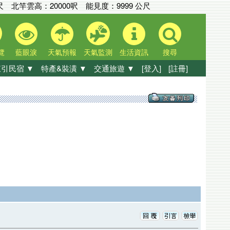
尺
北竿雲高：
20000呎
能見度：
9999 公尺
覽
藍眼淚
天氣預報
天氣監測
生活資訊
搜尋
引民宿 ▼
特產&裝潢 ▼
交通旅遊 ▼
[登入]
[註冊]