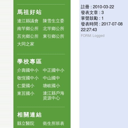
註冊 : 2010-03-22
馬祖好站
發表文章 : 3
掌聲鼓勵 : 1
連江縣議會
陳雪生立委
發表時間 : 2017-07-08
南竿鄉公所
北竿鄉公所
22:27:43
莒光鄉公所
東引鄉公所
FORM: Logged
大同之家
學校專區
介壽國中小
中正國中小
敬恆國中小
中山國中
仁愛國小
塘岐國小
連江縣戶海
東莒國小
資源中心
相關連結
縣立醫院
衛生所班表