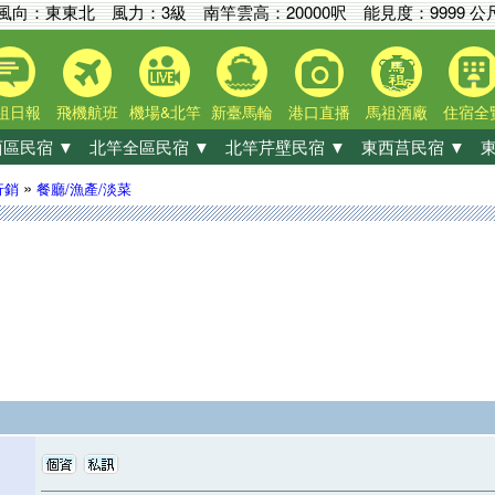
風向：東東北 風力：3級
南竿雲高：
20000呎
能見度：
9999 公
祖日報
飛機航班
機場&北竿
新臺馬輪
港口直播
馬祖酒廠
住宿全
區民宿 ▼
北竿全區民宿 ▼
北竿芹壁民宿 ▼
東西莒民宿 ▼
東
»
行銷
餐廳/漁產/淡菜