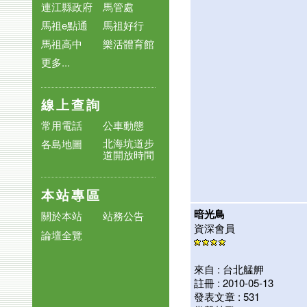
連江縣政府
馬管處
馬祖e點通
馬祖好行
馬祖高中
樂活體育館
更多...
線上查詢
常用電話
公車動態
北海坑道步
各島地圖
道開放時間
本站專區
暗光鳥
關於本站
站務公告
資深會員
論壇全覽
來自 : 台北艋舺
註冊 : 2010-05-13
發表文章 : 531