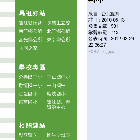
馬祖好站
來自 : 台北艋舺
註冊 : 2010-05-13
連江縣議會
陳雪生立委
發表文章 : 531
南竿鄉公所
北竿鄉公所
掌聲鼓勵 : 712
發表時間 : 2012-03-26
莒光鄉公所
東引鄉公所
22:36:27
大同之家
FORM: Logged
學校專區
介壽國中小
中正國中小
敬恆國中小
中山國中
仁愛國小
塘岐國小
連江縣戶海
東莒國小
資源中心
相關連結
縣立醫院
衛生所班表