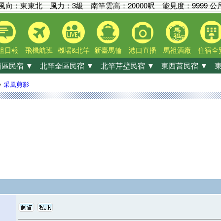
風向：東東北 風力：3級
南竿雲高：
20000呎
能見度：
9999 公
祖日報
飛機航班
機場&北竿
新臺馬輪
港口直播
馬祖酒廠
住宿全
區民宿 ▼
北竿全區民宿 ▼
北竿芹壁民宿 ▼
東西莒民宿 ▼
東
»
采風剪影