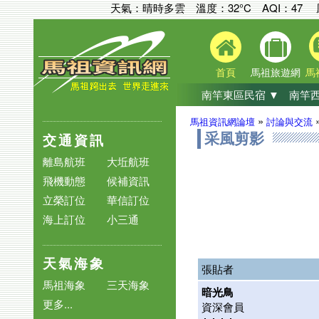
天氣：晴時多雲 溫度：32°C
AQI：
47
首頁
馬祖旅遊網
馬
南竿東區民宿 ▼
南竿西
»
馬祖資訊網論壇
討論與交流
交通資訊
采風剪影
離島航班
大坵航班
飛機動態
候補資訊
立榮訂位
華信訂位
海上訂位
小三通
天氣海象
張貼者
馬祖海象
三天海象
暗光鳥
更多...
資深會員