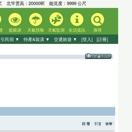
尺
北竿雲高：
20000呎
能見度：
9999 公尺
覽
藍眼淚
天氣預報
天氣監測
生活資訊
搜尋
引民宿 ▼
特產&裝潢 ▼
交通旅遊 ▼
[登入]
[註冊]