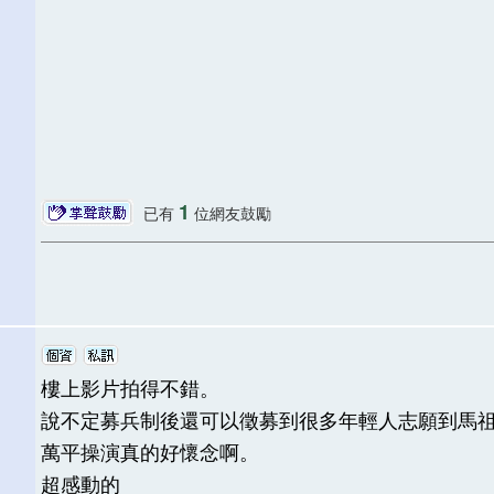
1
已有
位網友鼓勵
樓上影片拍得不錯。
說不定募兵制後還可以徵募到很多年輕人志願到馬
萬平操演真的好懷念啊。
超感動的