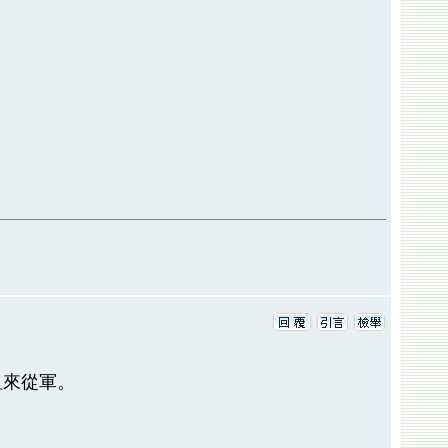
祖來從軍。