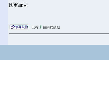
國軍加油!
1
已有
位網友鼓勵