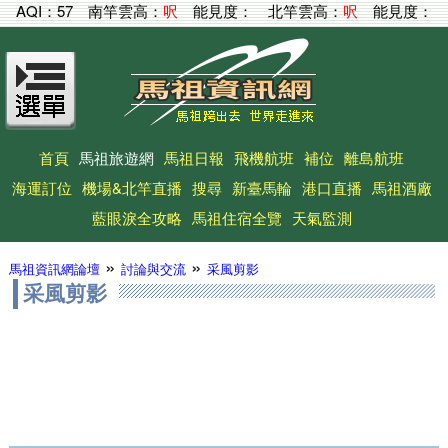
AQI：
57
南竿雲高：
呎
能見度：
北竿雲高：
呎
能見度：
首頁
馬祖旅遊網
馬祖日報
飛機航班
補位
離島航班
海運訂位
機場&北竿直播
搜尋
新臺馬輪
港口直播
馬祖酒廠
藍眼淚全攻略
馬祖住宿全覽
天氣監測
»
»
馬祖資訊網論壇
討論與交流
采風剪影
采風剪影