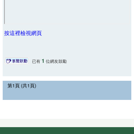
按這裡檢視網頁
1
已有
位網友鼓勵
第1頁 (共1頁)