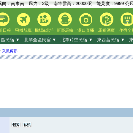
風向：南東南 風力：2級
南竿雲高：
20000呎
能見度：
9999 公
祖日報
飛機航班
機場&北竿
新臺馬輪
港口直播
馬祖酒廠
住宿全
區民宿 ▼
北竿全區民宿 ▼
北竿芹壁民宿 ▼
東西莒民宿 ▼
東
»
采風剪影