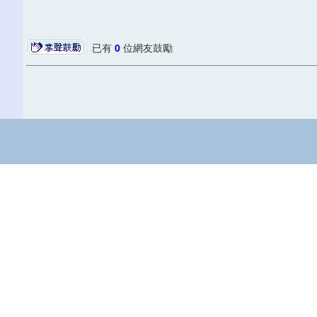
已有
0
位網友鼓勵