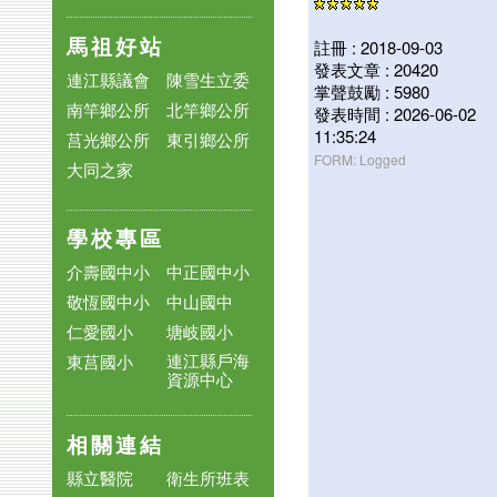
馬祖好站
註冊 : 2018-09-03
發表文章 : 20420
連江縣議會
陳雪生立委
掌聲鼓勵 : 5980
南竿鄉公所
北竿鄉公所
發表時間 : 2026-06-02
11:35:24
莒光鄉公所
東引鄉公所
FORM: Logged
大同之家
學校專區
介壽國中小
中正國中小
敬恆國中小
中山國中
仁愛國小
塘岐國小
連江縣戶海
東莒國小
資源中心
相關連結
縣立醫院
衛生所班表