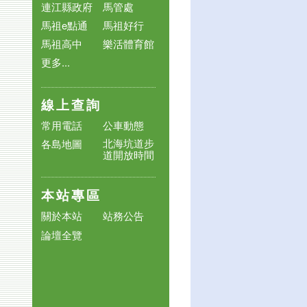
連江縣政府
馬管處
馬祖e點通
馬祖好行
馬祖高中
樂活體育館
更多...
線上查詢
常用電話
公車動態
北海坑道步
各島地圖
道開放時間
本站專區
關於本站
站務公告
論壇全覽