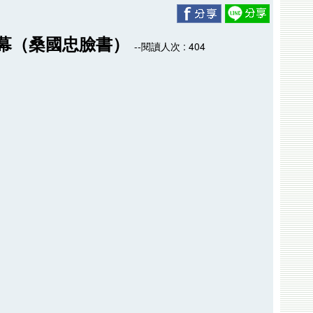
落幕（桑國忠臉書）
--閱讀人次 : 404