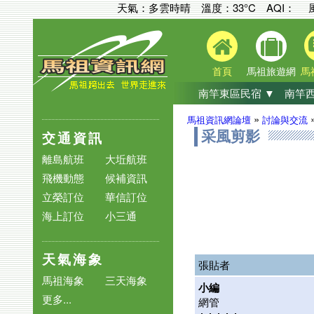
天氣：多雲時晴 溫度：33°C
AQI：
首頁
馬祖旅遊網
馬
南竿東區民宿 ▼
南竿西
»
馬祖資訊網論壇
討論與交流
交通資訊
采風剪影
離島航班
大坵航班
飛機動態
候補資訊
立榮訂位
華信訂位
海上訂位
小三通
天氣海象
張貼者
馬祖海象
三天海象
小編
更多...
網管