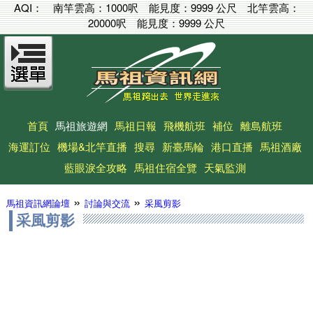
AQI：
南竿雲高：
1000呎
能見度：
9999 公尺
北竿雲高：
20000呎
能見度：
9999 公尺
首頁
馬祖旅遊網
馬祖日報
飛機航班
補位
離島航班
海運訂位
機場&北竿直播
搜尋
新臺馬輪
港口直播
馬祖酒廠
藍眼淚全攻略
馬祖住宿全覽
天氣監測
»
»
馬祖資訊網論壇
討論與交流
采風剪影
采風剪影