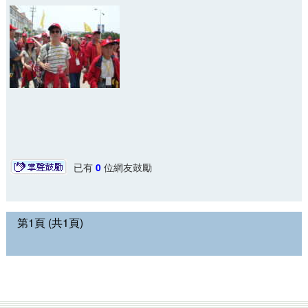
已有
0
位網友鼓勵
第1頁 (共1頁)