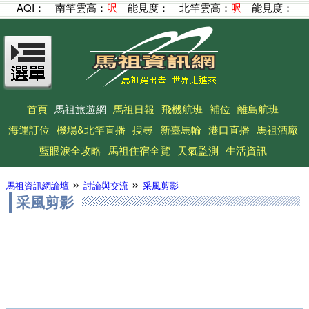
AQI：
南竿雲高：
呎
能見度：
北竿雲高：
呎
能見度：
首頁
馬祖旅遊網
馬祖日報
飛機航班
補位
離島航班
海運訂位
機場&北竿直播
搜尋
新臺馬輪
港口直播
馬祖酒廠
藍眼淚全攻略
馬祖住宿全覽
天氣監測
生活資訊
»
»
馬祖資訊網論壇
討論與交流
采風剪影
采風剪影