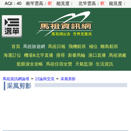
AQI：
40
南竿雲高：
呎
能見度：
北竿雲高：
呎
能見度：
首頁
馬祖旅遊網
馬祖日報
飛機航班
補位
離島航班
海運訂位
機場&北竿直播
搜尋
新臺馬輪
港口直播
馬祖酒廠
藍眼淚全攻略
馬祖住宿全覽
天氣監測
生活資訊
»
»
馬祖資訊網論壇
討論與交流
采風剪影
采風剪影