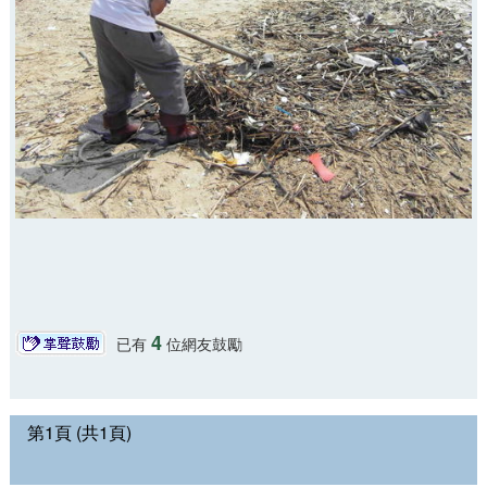
4
已有
位網友鼓勵
第1頁 (共1頁)