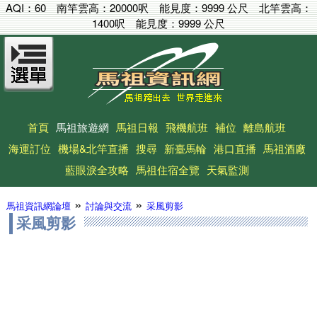
AQI：
60
南竿雲高：
20000呎
能見度：
9999 公尺
北竿雲高：
1400呎
能見度：
9999 公尺
首頁
馬祖旅遊網
馬祖日報
飛機航班
補位
離島航班
海運訂位
機場&北竿直播
搜尋
新臺馬輪
港口直播
馬祖酒廠
藍眼淚全攻略
馬祖住宿全覽
天氣監測
»
»
馬祖資訊網論壇
討論與交流
采風剪影
采風剪影