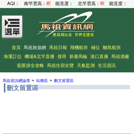
AQI：
南竿雲高：
呎
能見度：
北竿雲高：
呎
能見度：
首頁
馬祖旅遊網
馬祖日報
飛機航班
補位
離島航班
海運訂位
機場&北竿直播
搜尋
新臺馬輪
港口直播
馬祖酒廠
藍眼淚全攻略
馬祖住宿全覽
天氣監測
生活資訊
»
»
馬祖資訊網論壇
站務區
刪文留置區
刪文留置區