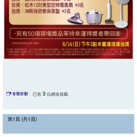
3
已有
位網友鼓勵
第1頁 (共1頁)