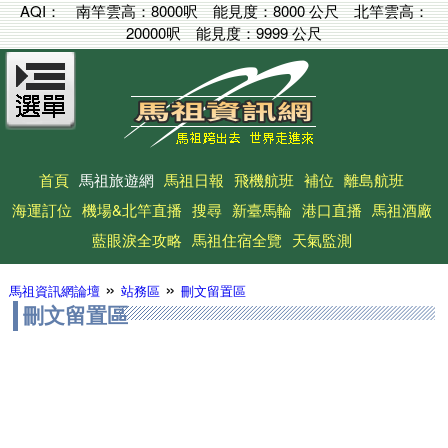
AQI：
南竿雲高：
8000呎
能見度：
8000 公尺
北竿雲高：
20000呎
能見度：
9999 公尺
首頁
馬祖旅遊網
馬祖日報
飛機航班
補位
離島航班
海運訂位
機場&北竿直播
搜尋
新臺馬輪
港口直播
馬祖酒廠
藍眼淚全攻略
馬祖住宿全覽
天氣監測
»
»
馬祖資訊網論壇
站務區
刪文留置區
刪文留置區