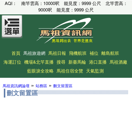
AQI：
南竿雲高：
10000呎
能見度：
9999 公尺
北竿雲高：
9000呎
能見度：
9999 公尺
首頁
馬祖旅遊網
馬祖日報
飛機航班
補位
離島航班
海運訂位
機場&北竿直播
搜尋
新臺馬輪
港口直播
馬祖酒廠
藍眼淚全攻略
馬祖住宿全覽
天氣監測
»
»
馬祖資訊網論壇
站務區
刪文留置區
刪文留置區