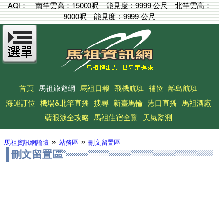
AQI：
南竿雲高：
15000呎
能見度：
9999 公尺
北竿雲高：
9000呎
能見度：
9999 公尺
首頁
馬祖旅遊網
馬祖日報
飛機航班
補位
離島航班
海運訂位
機場&北竿直播
搜尋
新臺馬輪
港口直播
馬祖酒廠
藍眼淚全攻略
馬祖住宿全覽
天氣監測
»
»
馬祖資訊網論壇
站務區
刪文留置區
刪文留置區