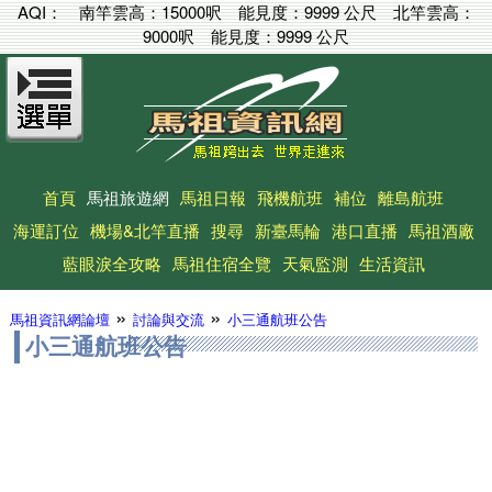
AQI：
南竿雲高：
15000呎
能見度：
9999 公尺
北竿雲高：
9000呎
能見度：
9999 公尺
首頁
馬祖旅遊網
馬祖日報
飛機航班
補位
離島航班
海運訂位
機場&北竿直播
搜尋
新臺馬輪
港口直播
馬祖酒廠
藍眼淚全攻略
馬祖住宿全覽
天氣監測
生活資訊
»
»
馬祖資訊網論壇
討論與交流
小三通航班公告
小三通航班公告