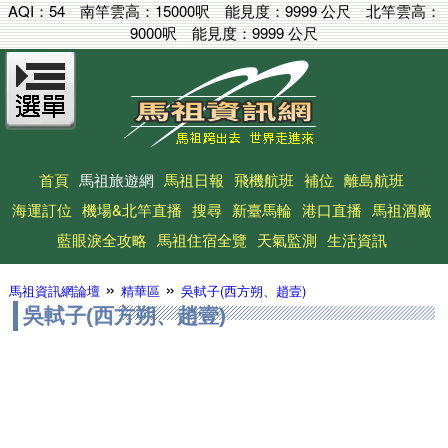
AQI：
54
南竿雲高：
15000呎
能見度：
9999 公尺
北竿雲高：
9000呎
能見度：
9999 公尺
首頁
馬祖旅遊網
馬祖日報
飛機航班
補位
離島航班
海運訂位
機場&北竿直播
搜尋
新臺馬輪
港口直播
馬祖酒廠
藍眼淚全攻略
馬祖住宿全覽
天氣監測
生活資訊
»
»
馬祖資訊網論壇
精華區
吳軾子(西方朔、趙壹)
吳軾子(西方朔、趙壹)