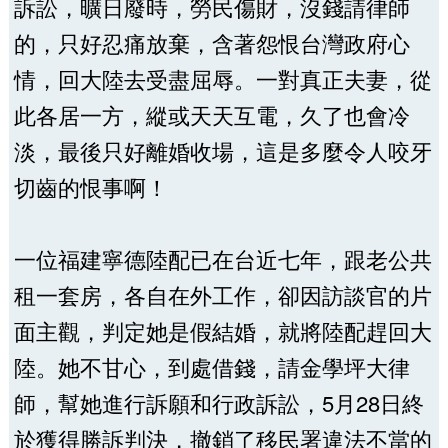
訴訟，曠日廢時，勞民傷財，沒錢請律師
的，只好忍痛放棄，含著怨恨台灣政府心
情，回大陸去受盡屈辱。一對真正夫妻，從
此各居一方，縱或天天互電，久了也會冷
淡，最後只好離婚收場，這是多麼令人咬牙
切齒的恨事啊！
一位福建寧德陸配已在台近七年，跟老公共
租一套房，各自在外工作，卻因訪談官的片
面主觀，判定她是假結婚，就將陸配趕回大
陸。她不甘心，到處借錢，請金學坪大律
師，幫她進行訴願和行政訴訟，5月28日終
於獲得勝訴判決，撤銷了移民署違法不當的