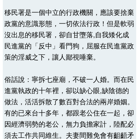
移民署是一個中立的行政機關，應該要捨棄
政黨的意識形態，一切依法行政！但是軟弱
沒出息的移民署，卻自甘墮落,自我矮化成
民進黨的「反中」看門狗，屈服在民進黨政
策的淫威之下，讓人鄙視唾棄。
俗話說：寧拆七座廟，不破一人婚。而在民
進黨執政的十年裡，卻以缺心眼,缺陰德的
做法，活活拆散了數百對合法的兩岸婚姻。
有的已來台十多年，都跟老公住在一起，卻
因經濟弱勢的老公，無力負擔家計，陸配必
須去工作共同維生。夫妻間難免會有齟齬矛