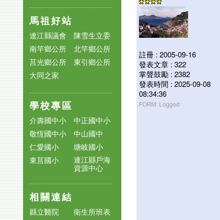
馬祖好站
連江縣議會
陳雪生立委
南竿鄉公所
北竿鄉公所
註冊 : 2005-09-16
莒光鄉公所
東引鄉公所
發表文章 : 322
掌聲鼓勵 : 2382
大同之家
發表時間 : 2025-09-08
08:34:36
學校專區
FORM: Logged
介壽國中小
中正國中小
敬恆國中小
中山國中
仁愛國小
塘岐國小
連江縣戶海
東莒國小
資源中心
相關連結
縣立醫院
衛生所班表