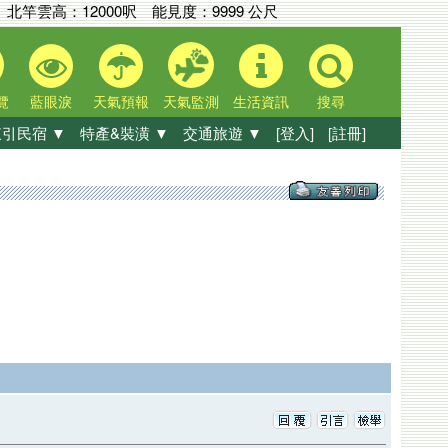
北竿雲高：
12000呎
能見度：
9999 公尺
覽
藍眼淚
天氣預報
天氣監測
生活資訊
搜尋
引民宿 ▼
特產&裝潢 ▼
交通旅遊 ▼
[登入]
[註冊]