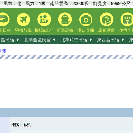
風向：北 風力：1級
南竿雲高：
20000呎
能見度：
9999 公尺
祖日報
飛機航班
機場&北竿
新臺馬輪
港口直播
馬祖酒廠
住宿全
區民宿 ▼
北竿全區民宿 ▼
北竿芹壁民宿 ▼
東西莒民宿 ▼
東
常璧