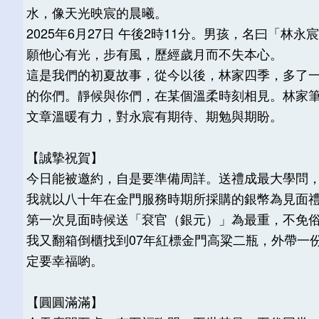
水，像天光映宸的晨曦。
2025年6月27日 午後2時11分。男孩，名曰「
願他心有光，步有風，歷經歲月而不失本心。
這是我們的初夏故事，從今以後，林家四季，多了
的你們。靜候與你們，在某個溫柔時刻相見。林家筆
文章溫暖有力，對永宸有期待、期勉與期盼。
【誠摯祝賀】
今日能被邀約，自是要準備周詳。送禮成最大學問
我就以八十年在金門服務時期所採購的銀幣為見面
第一次見面時候送「袞官（銀元）」為最重，不免
我又翻箱倒櫃找到07年紅標金門高粱二瓶，外帶一
定要幸福喲。
【圓圓滿滿】