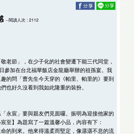
感
--閱讀人次 : 2112
「敬老節」，在少子化的社會變遷下能三代同堂，
4日參加在台北福華飯店金龍廳舉辦的祖孫宴。我
逗趣的問「曹先生今天穿的《帕里、帕里的》要到
他們也好久沒看到我如此隆重的裝扮。
孫「永宸」要與親友們見面囉。振明為迎接他家的
小宸至】為題寫了一篇溫馨小品，內容有下：
生命的到來。他來得溫柔而堅定，像潺潺不息的流