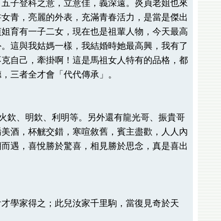
、五子登科之意，立意佳，義深遠。炎貞老姐也來
書女青，亮麗的外表，充滿青春活力，是當是傑出
貞姐育有一子二女，現在也是祖輩人物，今天最高
外。這與我姑媽一樣，我結婚時她最高興，我有了
不克自己，牽掛啊！這是馬祖女人特有的品格，都
德，三者全才會「代代傳承」。
、火欽、明欽、利明等。另外還有龍光哥、振貴哥
餚美酒，杯觥交錯，寒喧敘舊，賓主盡歡，人人內
期而遇，喜悅勝於驚喜，相見勝於思念，真是喜出
俞才學家得之；此兒汝家千里駒，當復見奇於天