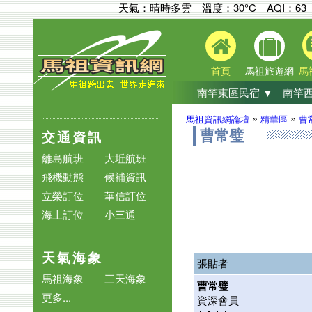
天氣：晴時多雲 溫度：30°C
AQI：
63
首頁
馬祖旅遊網
馬
南竿東區民宿 ▼
南竿西
»
»
馬祖資訊網論壇
精華區
曹
交通資訊
曹常璧
離島航班
大坵航班
飛機動態
候補資訊
立榮訂位
華信訂位
海上訂位
小三通
天氣海象
張貼者
馬祖海象
三天海象
曹常璧
更多...
資深會員