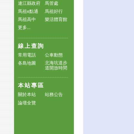
連江縣政府
馬管處
馬祖e點通
馬祖好行
馬祖高中
樂活體育館
更多...
線上查詢
常用電話
公車動態
北海坑道步
各島地圖
道開放時間
本站專區
關於本站
站務公告
論壇全覽