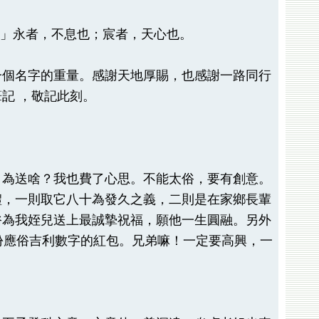
林永宸」永者，不息也；宸者，天心也。
一個名字的重量。感謝天地厚賜，也感謝一路同行
記 ，敬記此刻。
，為送啥？我也費了心思。不能太俗，要有創意。
禮，一則取它八十為發久之義，二則是在家鄉長輩
俗為我姪兒送上最誠摯祝福，願他一生圓融。另外
份應俗吉利數字的紅包。兄弟嘛！一定要高興，一