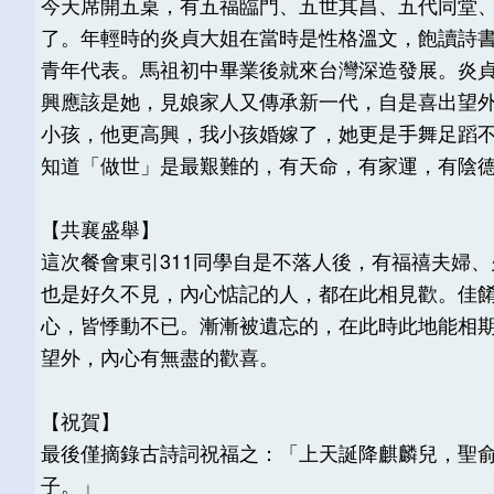
今天席開五桌，有五福臨門、五世其昌、五代同堂
了。年輕時的炎貞大姐在當時是性格溫文，飽讀詩
青年代表。馬祖初中畢業後就來台灣深造發展。炎
興應該是她，見娘家人又傳承新一代，自是喜出望
小孩，他更高興，我小孩婚嫁了，她更是手舞足蹈
知道「做世」是最艱難的，有天命，有家運，有陰
【共襄盛舉】
這次餐會東引311同學自是不落人後，有福禧夫婦
也是好久不見，內心惦記的人，都在此相見歡。佳
心，皆悸動不已。漸漸被遺忘的，在此時此地能相
望外，內心有無盡的歡喜。
【祝賀】
最後僅摘錄古詩詞祝福之：「上天誕降麒麟兒，聖
子。」