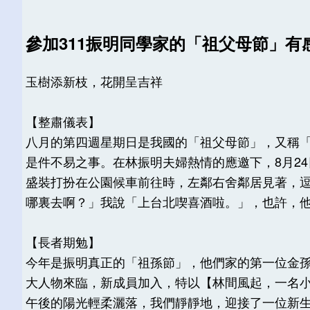
參加311振明同學家的「祖父母節」有
玉樹添新枝，花開呈吉祥
【整肅儀表】
八月的第四週星期日是我國的「祖父母節」，又稱
是件不易之事。在林振明夫婦熱情的應邀下，8月2
盛裝打扮在公園候車前往時，左鄰右舍鄰居見著，
哪裏去啊？」我說「上台北喫喜酒啦。」，也許，
【長者期勉】
今年是振明真正的「祖孫節」，他們家的第一位金
大人物來臨，新成員加入，特以【林間風起，一名
午後的陽光輕柔灑落，我們靜靜地，迎接了一位新