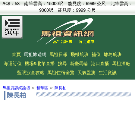
AQI：
58
南竿雲高：
15000呎
能見度：
9999 公尺
北竿雲高：
9000呎
能見度：
9999 公尺
首頁
馬祖旅遊網
馬祖日報
飛機航班
補位
離島航班
海運訂位
機場&北竿直播
搜尋
新臺馬輪
港口直播
馬祖酒廠
藍眼淚全攻略
馬祖住宿全覽
天氣監測
生活資訊
»
»
馬祖資訊網論壇
精華區
陳長柏
陳長柏