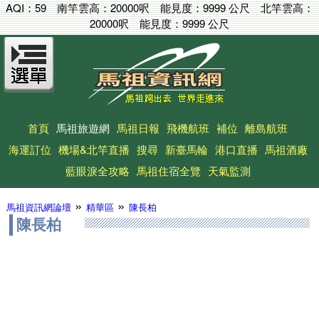
AQI：
59
南竿雲高：
20000呎
能見度：
9999 公尺
北竿雲高：
20000呎
能見度：
9999 公尺
首頁
馬祖旅遊網
馬祖日報
飛機航班
補位
離島航班
海運訂位
機場&北竿直播
搜尋
新臺馬輪
港口直播
馬祖酒廠
藍眼淚全攻略
馬祖住宿全覽
天氣監測
»
»
馬祖資訊網論壇
精華區
陳長柏
陳長柏