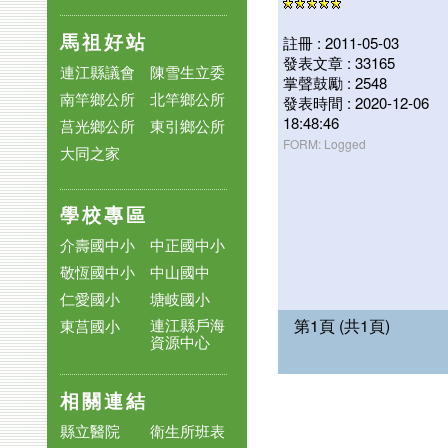
馬祖好站
註冊 : 2011-05-03
發表文章 : 33165
連江縣議會
陳雪生立委
掌聲鼓勵 : 2548
南竿鄉公所
北竿鄉公所
發表時間 : 2020-12-06
18:48:46
莒光鄉公所
東引鄉公所
FORM: Logged
大同之家
學校專區
介壽國中小
中正國中小
敬恆國中小
中山國中
仁愛國小
塘岐國小
第1頁 (共1頁)
連江縣戶海
東莒國小
資源中心
相關連結
縣立醫院
衛生所班表