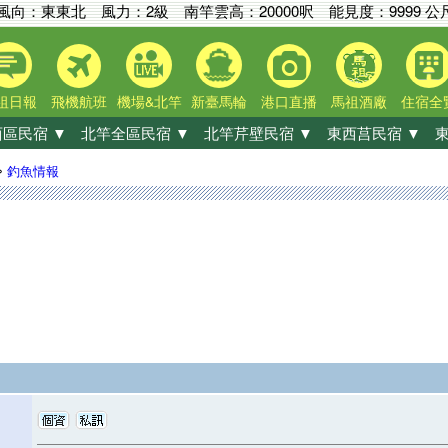
風向：東東北 風力：2級
南竿雲高：
20000呎
能見度：
9999 公
祖日報
飛機航班
機場&北竿
新臺馬輪
港口直播
馬祖酒廠
住宿全
區民宿 ▼
北竿全區民宿 ▼
北竿芹壁民宿 ▼
東西莒民宿 ▼
東
»
釣魚情報