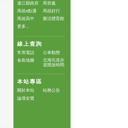
連江縣政府
馬管處
馬祖e點通
馬祖好行
馬祖高中
樂活體育館
更多...
線上查詢
常用電話
公車動態
北海坑道步
各島地圖
道開放時間
本站專區
關於本站
站務公告
論壇全覽