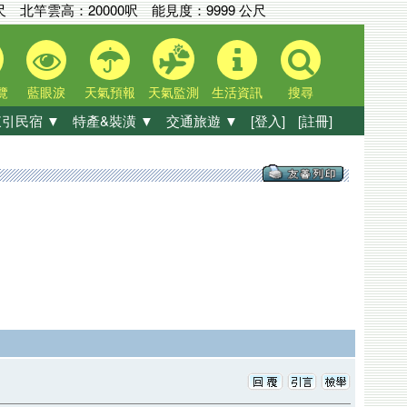
尺
北竿雲高：
20000呎
能見度：
9999 公尺
覽
藍眼淚
天氣預報
天氣監測
生活資訊
搜尋
引民宿 ▼
特產&裝潢 ▼
交通旅遊 ▼
[登入]
[註冊]