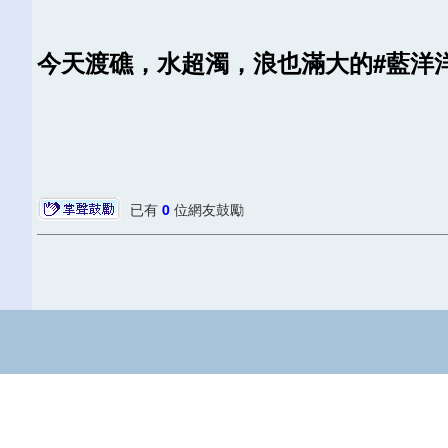
今天渡礁，水超濁，浪也滿大的#藍洋洋的家
已有
0
位網友鼓勵