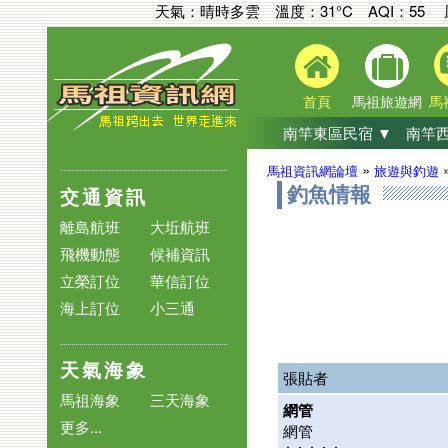
天氣：晴時多雲 溫度：31°C
AQI：
55
首頁
馬祖旅遊網
馬
南竿東區民宿 ▼
南竿西
»
馬祖資訊網論壇
旅遊與釣遊
交通資訊
釣魚情報
離島航班
大坵航班
飛機動態
候補資訊
立榮訂位
華信訂位
海上訂位
小三通
天氣海象
張貼者
馬祖海象
三天海象
網管
更多...
網管