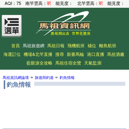
AQI：
75
南竿雲高：
呎
能見度：
北竿雲高：
呎
能見度：
首頁
馬祖旅遊網
馬祖日報
飛機航班
補位
離島航班
海運訂位
機場&北竿直播
搜尋
新臺馬輪
港口直播
馬祖酒廠
藍眼淚全攻略
馬祖住宿全覽
天氣監測
»
»
馬祖資訊網論壇
旅遊與釣遊
釣魚情報
釣魚情報