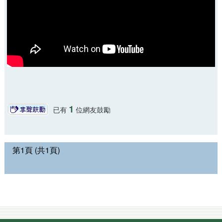
1
已有
位網友鼓勵
第1頁 (共1頁)