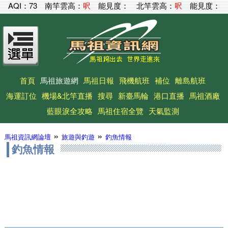
AQI：
73
南竿雲高：
呎
能見度：
北竿雲高：
呎
能見度：
首頁
馬祖旅遊網
馬祖日報
飛機航班
補位
離島航班
海運訂位
機場&北竿直播
搜尋
新臺馬輪
港口直播
馬祖酒廠
藍眼淚全攻略
馬祖住宿全覽
天氣監測
»
»
馬祖資訊網論壇
旅遊與釣遊
釣魚情報
釣魚情報