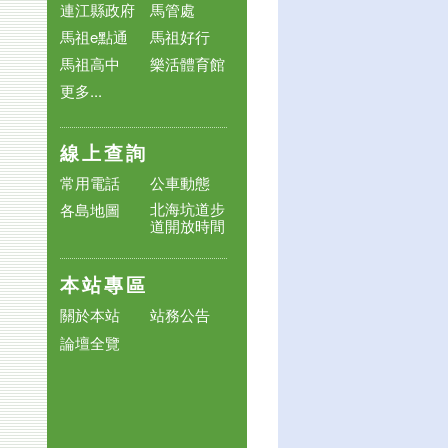
連江縣政府
馬管處
馬祖e點通
馬祖好行
馬祖高中
樂活體育館
更多...
線上查詢
常用電話
公車動態
北海坑道步
各島地圖
道開放時間
本站專區
關於本站
站務公告
論壇全覽