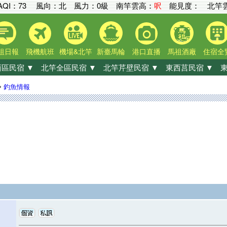
AQI：
73
風向：北 風力：0級
南竿雲高：
呎
能見度：
北竿雲
祖日報
飛機航班
機場&北竿
新臺馬輪
港口直播
馬祖酒廠
住宿全
區民宿 ▼
北竿全區民宿 ▼
北竿芹壁民宿 ▼
東西莒民宿 ▼
東
»
釣魚情報