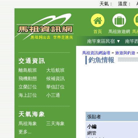
天氣： 溫度：
首頁
馬祖旅遊網
馬
南竿東區民宿 ▼
南竿西
»
馬祖資訊網論壇
旅遊與釣遊
交通資訊
釣魚情報
離島航班
大坵航班
飛機動態
候補資訊
立榮訂位
華信訂位
海上訂位
小三通
天氣海象
張貼者
馬祖海象
三天海象
小編
更多...
網管