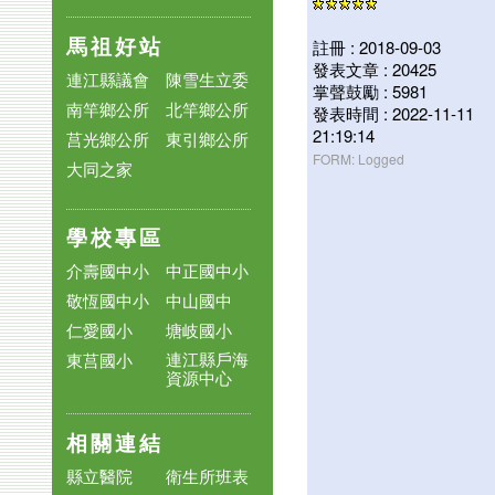
馬祖好站
註冊 : 2018-09-03
發表文章 : 20425
連江縣議會
陳雪生立委
掌聲鼓勵 : 5981
南竿鄉公所
北竿鄉公所
發表時間 : 2022-11-11
21:19:14
莒光鄉公所
東引鄉公所
FORM: Logged
大同之家
學校專區
介壽國中小
中正國中小
敬恆國中小
中山國中
仁愛國小
塘岐國小
連江縣戶海
東莒國小
資源中心
相關連結
縣立醫院
衛生所班表