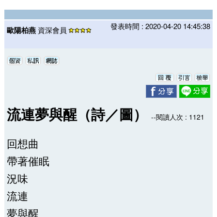
發表時間 : 2020-04-20 14:45:38
歐陽柏燕
資深會員
流連夢與醒（詩／圖）
--閱讀人次 : 1121
回想曲
帶著催眠
況味
流連
夢與醒