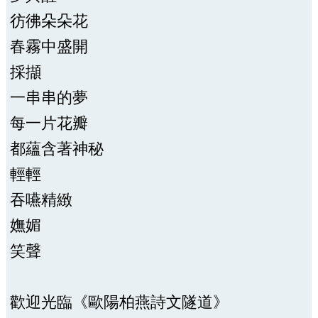
彷彿朵朵花
春霧中盛開
採擷
一串串的夢
每一片花瓣
都蘊含著神秘
輕輕
吞嚥精緻
嫵媚
笑聲
歡迎光臨《歐陽柏燕詩文隧道》