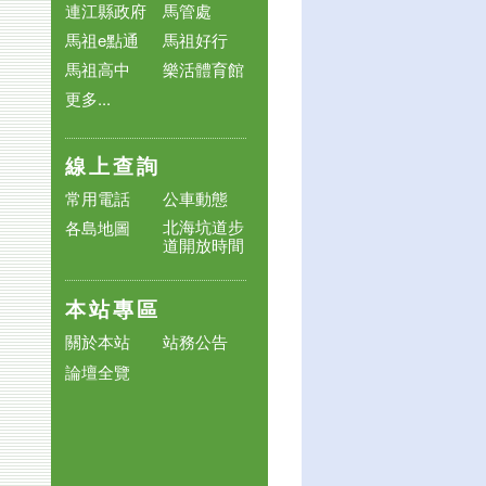
連江縣政府
馬管處
馬祖e點通
馬祖好行
馬祖高中
樂活體育館
更多...
線上查詢
常用電話
公車動態
北海坑道步
各島地圖
道開放時間
本站專區
關於本站
站務公告
論壇全覽