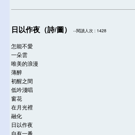
日以作夜（詩/圖）
--閱讀人次 : 1428
怎能不愛
一朵雲
唯美的浪漫
薄醉
初醒之間
低吟淺唱
窗花
在月光裡
融化
日以作夜
自有一番