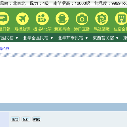
風向：北東北 風力：4級
南竿雲高：
12000呎
能見度：
9999 
祖日報
飛機航班
機場&北竿
新臺馬輪
港口直播
馬祖酒廠
住宿全
區民宿 ▼
北竿全區民宿 ▼
北竿芹壁民宿 ▼
東西莒民宿 ▼
東
陽柏燕