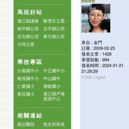
馬祖好站
連江縣議會
陳雪生立委
南竿鄉公所
北竿鄉公所
莒光鄉公所
東引鄉公所
來自 : 金門
大同之家
註冊 : 2009-02-23
發表文章 : 1428
掌聲鼓勵 : 994
學校專區
發表時間 : 2024-01-21
介壽國中小
中正國中小
21:29:29
FORM: Logged
敬恆國中小
中山國中
仁愛國小
塘岐國小
連江縣戶海
東莒國小
資源中心
相關連結
縣立醫院
衛生所班表