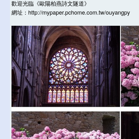
歡迎光臨《歐陽柏燕詩文隧道》
網址：http://mypaper.pchome.com.tw/ouyangpy