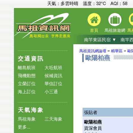
天氣：多雲時晴 溫度：32°C
AQI：
58
首頁
馬祖旅遊網
馬
南竿東區民宿 ▼
南竿西
»
»
馬祖資訊網論壇
精華區
歐
交通資訊
歐陽柏燕
離島航班
大坵航班
飛機動態
候補資訊
立榮訂位
華信訂位
海上訂位
小三通
天氣海象
張貼者
馬祖海象
三天海象
歐陽柏燕
更多...
資深會員