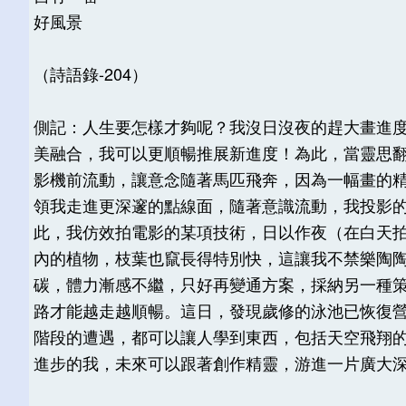
好風景
（詩語錄-204）
側記：人生要怎樣才夠呢？我沒日沒夜的趕大畫進
美融合，我可以更順暢推展新進度！為此，當靈思
影機前流動，讓意念隨著馬匹飛奔，因為一幅畫的
領我走進更深邃的點線面，隨著意識流動，我投影
此，我仿效拍電影的某項技術，日以作夜（在白天
內的植物，枝葉也竄長得特別快，這讓我不禁樂陶
碳，體力漸感不繼，只好再變通方案，採納另一種
路才能越走越順暢。這日，發現歲修的泳池已恢復
階段的遭遇，都可以讓人學到東西，包括天空飛翔
進步的我，未來可以跟著創作精靈，游進一片廣大