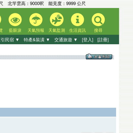
公尺
北竿雲高：
9000呎
能見度：
9999 公尺
覽
藍眼淚
天氣預報
天氣監測
生活資訊
搜尋
引民宿 ▼
特產&裝潢 ▼
交通旅遊 ▼
[登入]
[註冊]