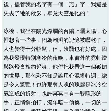
後，儘管我的名字有一個「燕」字，我還是
失去了牠的蹤影，畢竟天空是牠的！
泳後，我坐在陽光燦爛的台階上曬太陽，心
裡想著一些事，因為潮濕的記憶被曬乾了，
人也變得十分輕鬆，但，陰翳也有好處，因
為我發現特別寒冷的夜晚，車窗外的霓虹燈
與路燈會相約起舞，他們把我帶進一個狐媚
的世界，那色彩不知是誰用心混搭特調，總
是令人驚艷！也許那奪人魂的瑰麗是冰冷空
氣造成的折射，也許冥冥中有一雙隱形的
手，正悄悄拍打，流年暗中偷換，一切的一
切，自有一番巧妙安排，因為每次我為一幅