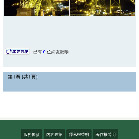
已有
0
位網友鼓勵
第1頁 (共1頁)
服務條款
內容政策
隱私權聲明
著作權聲明