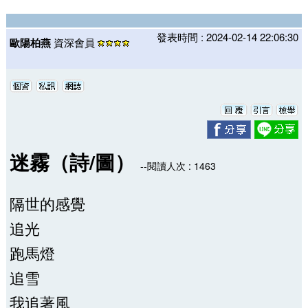
發表時間 : 2024-02-14 22:06:30
歐陽柏燕
資深會員
迷霧（詩/圖）
--閱讀人次 : 1463
隔世的感覺
追光
跑馬燈
追雪
我追著風