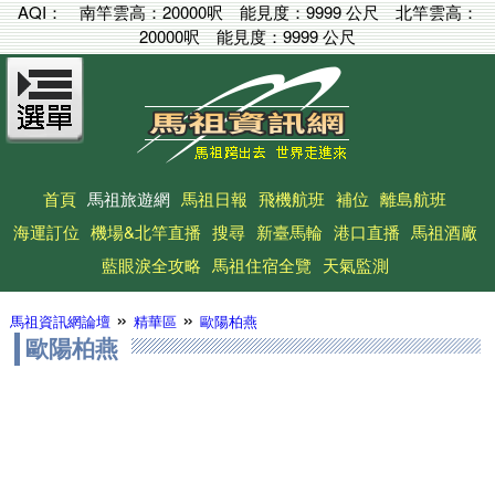
AQI：
南竿雲高：
20000呎
能見度：
9999 公尺
北竿雲高：
20000呎
能見度：
9999 公尺
首頁
馬祖旅遊網
馬祖日報
飛機航班
補位
離島航班
海運訂位
機場&北竿直播
搜尋
新臺馬輪
港口直播
馬祖酒廠
藍眼淚全攻略
馬祖住宿全覽
天氣監測
»
»
馬祖資訊網論壇
精華區
歐陽柏燕
歐陽柏燕