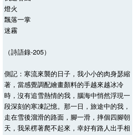
燈火
飄落一掌
迷霧
（詩語錄-205）
側記：寒流來襲的日子，我小小的肉身瑟縮
著，當感覺調配繪畫顏料的手越來越冰冷
時，沒有追雪熱情的我，腦海中悄然浮現一
段深刻的寒凍記憶。那一日，旅途中的我，
走在雪後溜滑的路面，腳一滑，摔個四腳朝
天，我呆楞著爬不起來，幸好有路人出手相