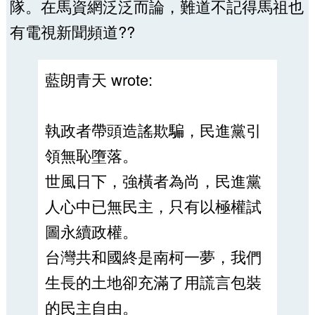
隊。在馬資網泛泛而論，難道不記得馬祖也
有電視新聞頻道??
藍朗青天 wrote:
執政者帶頭造謠欺騙，民進黨引
領無恥墮落。
世風日下，強橫者為尚，民進黨
人心中已無民主，只有以極權試
圖永續政權。
台灣共和國終是南柯一夢，我們
生長的土地卻充滿了用謊言包裝
的民主自由。