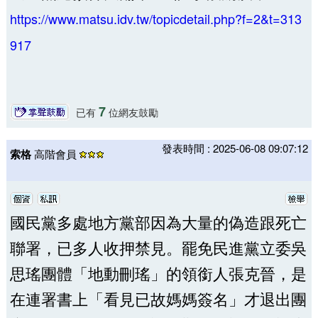
https://www.matsu.idv.tw/topicdetail.php?f=2&t=313
917
7
已有
位網友鼓勵
發表時間 : 2025-06-08 09:07:12
索格
高階會員
國民黨多處地方黨部因為大量的偽造跟死亡
聯署，已多人收押禁見。罷免民進黨立委吳
思瑤團體「地動刪瑤」的領銜人張克晉，是
在連署書上「看見已故媽媽簽名」才退出團