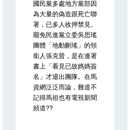
國民黨多處地方黨部因
為大量的偽造跟死亡聯
署，已多人收押禁見。
罷免民進黨立委吳思瑤
團體「地動刪瑤」的領
銜人張克晉，是在連署
書上「看見已故媽媽簽
名」才退出團隊。在馬
資網泛泛而論，難道不
記得馬祖也有電視新聞
頻道??