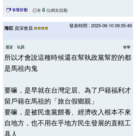
6
已有
位網友鼓勵
發表時間 : 2025-06-10 09:35:49
海狂
資深會員
所以才會說這種時候還在幫執政黨幫腔的都
是馬祖內鬼
要嘛，是早就在台灣定居、為了戶籍福利才
留戶籍在馬祖的「旅台假鄉親」
要嘛，是被民進黨餵養、經濟收入根本不來
自地方，也不用在乎地方民生發展的直轄工
具人