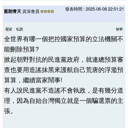
發表時間 : 2025-06-08 22:51:21
藍朗青天
資深會員
全世界有哪一個把控國家預算的立法機關不
能刪除預算?
掀起朝野對抗的民進黨政府，就連總預算審
查也要用造謠抹黑來護航自己荒唐的浮濫預
算算，繼續當家鬧事!
有人說民進黨不造謠不會執政，是有幾分道
理，因為自始台灣獨立就是一個騙選票的主
張。