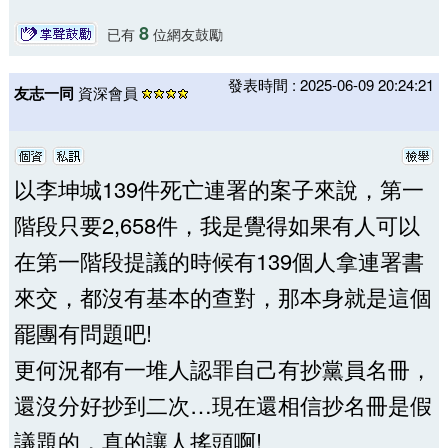
8
已有
位網友鼓勵
發表時間 : 2025-06-09 20:24:21
友志一同
資深會員
以李坤城139件死亡連署的案子來說，第一
階段只要2,658件，我是覺得如果有人可以
在第一階段提議的時候有139個人拿連署書
來交，都沒有基本的查對，那本身就是這個
罷團有問題吧!
更何況都有一堆人認罪自己有抄黨員名冊，
還沒分好抄到二次…現在還相信抄名冊是假
議題的，真的讓人搖頭啊!