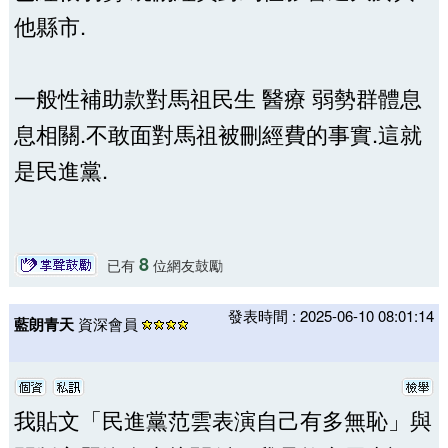
他縣市.
一般性補助款對馬祖民生 醫療 弱勢群體息
息相關.不敢面對馬祖被刪經費的事實.這就
是民進黨.
8
已有
位網友鼓勵
發表時間 : 2025-06-10 08:01:14
藍朗青天
資深會員
我貼文「民進黨范雲表演自己有多無恥」與