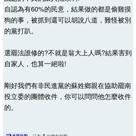
自認為有60%的民意，結果做的都是偷雞摸
狗的事，被抓到還可以胡說八道，難怪被別
的黨打趴。
選罷法誰修的?不就是翁大上人嗎?結果害到
自家人，也算一絕啦!
剛好我們有非民進黨的蘇姓鄉親在協助罷南
投立委的團體收件，你可以問問他怎麼收件
的。
4
已有
位網友鼓勵