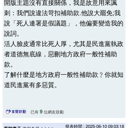
開版主題沒有直接關係，我是故意用來諷
刺：我們說違法苛扣補助款.他說大罷免;我
說「死人連署是假議題」，他偏要變造我的
說詞。
活人臉皮通常比死人厚，尤其是民進黨執政
者道德無底線，惡刪地方政府一般性補助
款。
了解什麼是地方政府一般性補助款﹖你就知
道民進黨有多惡質。
9
已有
位網友鼓勵
發表時間 : 2025-06-10 09:03:18