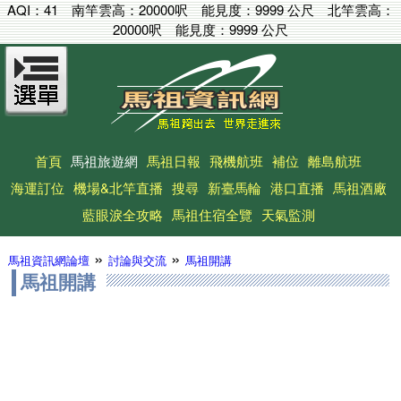
AQI：
41
南竿雲高：
20000呎
能見度：
9999 公尺
北竿雲高：
20000呎
能見度：
9999 公尺
首頁
馬祖旅遊網
馬祖日報
飛機航班
補位
離島航班
海運訂位
機場&北竿直播
搜尋
新臺馬輪
港口直播
馬祖酒廠
藍眼淚全攻略
馬祖住宿全覽
天氣監測
»
»
馬祖資訊網論壇
討論與交流
馬祖開講
馬祖開講