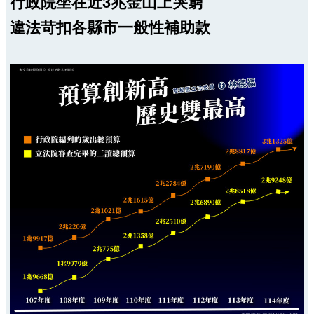
行政院坐在近3兆金山上哭窮
違法苛扣各縣市一般性補助款