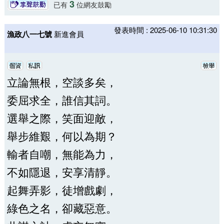
3
已有
位網友鼓勵
發表時間 : 2025-06-10 10:31:30
漁政八一七號
新進會員
立論無根，空談多矣，
委屈求全，誰信其詞。
選舉之際，笑面迎敵，
舉步維艱，何以為期？
輸者自嘲，無能為力，
不如隱退，安享清靜。
起舞弄影，徒增戲劇，
綠色之名，卻藏惡意。