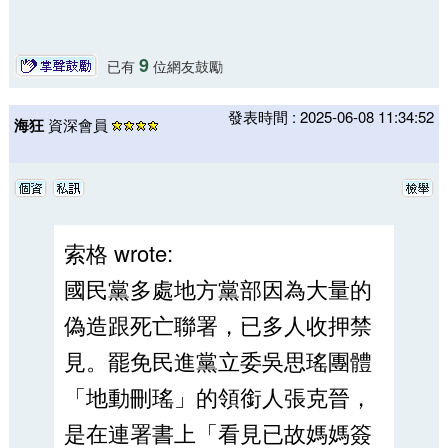
9
已有
位網友鼓勵
發表時間 : 2025-06-08 11:34:52
海狂
資深會員
索格 wrote:
國民黨多處地方黨部因為大量的
偽造跟死亡聯署，已多人收押禁
見。罷免民進黨立委吳思瑤團體
「地動刪瑤」的領銜人張克晉，
是在連署書上「看見已故媽媽簽