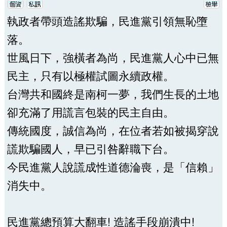
執政者帶頭造謠欺騙，民進黨引領無恥墮
落。
世風日下，強橫者為尚，民進黨人心中已無
民主，只有以極權試圖永續政權。
台灣共和國終是南柯一夢，我們生長的土地
卻充滿了用謊言包裝的民主自由。
傳統國度，誠信為尚，在位者若如被揭穿說
謊欺騙國人，早已引咎辭職下台。
今民進黨人說謊成性道德淪喪，是「信賴」
消失中。
民進黨總預算大翻車! 造謠手段崩潰中!