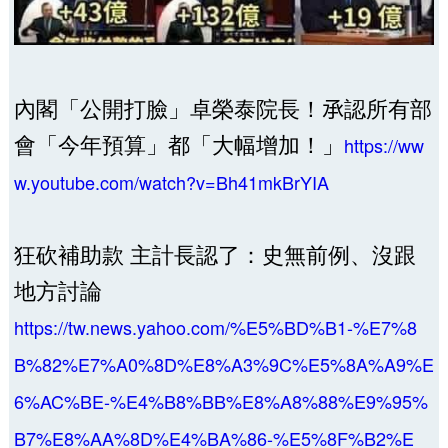
內閣「公開打臉」卓榮泰院長！𠄘認所有部
會「今年預算」都「大幅增加！」
https://ww
w.youtube.com/watch?v=Bh41mkBrYIA
狂砍補助款 主計長認了：史無前例、沒跟
地方討論
https://tw.news.yahoo.com/%E5%BD%B1-%E7%8
B%82%E7%A0%8D%E8%A3%9C%E5%8A%A9%E
6%AC%BE-%E4%B8%BB%E8%A8%88%E9%95%
B7%E8%AA%8D%E4%BA%86-%E5%8F%B2%E