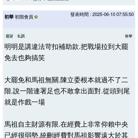
發表時間 : 2025-06-10 07:55:50
初華
初階會員
明明是講違法苛扣補助款.把戰場拉到大罷
免去也夠搞笑
大罷免和馬祖無關.陳立委根本就過不了二
階.說一階連署足也不敢拿出面對.從頭到尾
就是作戲一場
馬祖自主財源有限.在經費上非常仰賴中央
已經很弱勢.統刪經費對馬祖影響遠大於其