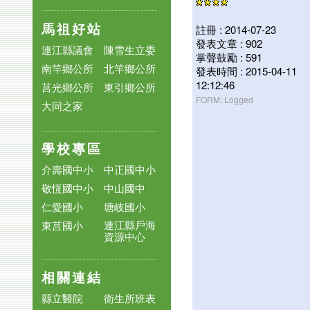
馬祖好站
註冊 : 2014-07-23
發表文章 : 902
連江縣議會
陳雪生立委
掌聲鼓勵 : 591
南竿鄉公所
北竿鄉公所
發表時間 : 2015-04-11
12:12:46
莒光鄉公所
東引鄉公所
FORM: Logged
大同之家
學校專區
介壽國中小
中正國中小
敬恆國中小
中山國中
仁愛國小
塘岐國小
連江縣戶海
東莒國小
資源中心
相關連結
縣立醫院
衛生所班表