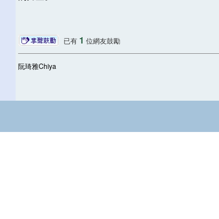
1
已有
位網友鼓勵
阮琦雅Chiya