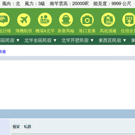
風向：北 風力：3級
南竿雲高：
20000呎
能見度：
9999 公尺
祖日報
飛機航班
機場&北竿
新臺馬輪
港口直播
馬祖酒廠
住宿全
區民宿 ▼
北竿全區民宿 ▼
北竿芹壁民宿 ▼
東西莒民宿 ▼
東
琦雅