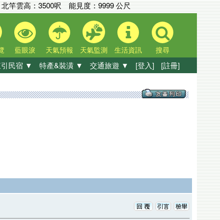
北竿雲高：
3500呎
能見度：
9999 公尺
覽
藍眼淚
天氣預報
天氣監測
生活資訊
搜尋
引民宿 ▼
特產&裝潢 ▼
交通旅遊 ▼
[登入]
[註冊]