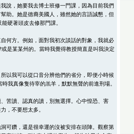
跟我說，她要我去博士班修一門課，因為目前我們
有幫助。她是德裔美國人，雖然她的言語誠懇，但
也只能硬著頭皮去修那門課。
來自何方。例如，面對我初次談話的對象，我就必
?或是某某州的。當時我覺得教授簡直是叫我決定
。
，所以我可以從口音分辨他們的省分，即便小時候
當時我真像隻待宰的羔羊，默默無聲的前進刑場。
讀、苦讀、認真的讀，別無選擇。心中惶恐、害
盡力，不要想太多。
地洞可鑽，還是很幸運的沒被安排在頭陣。觀察第