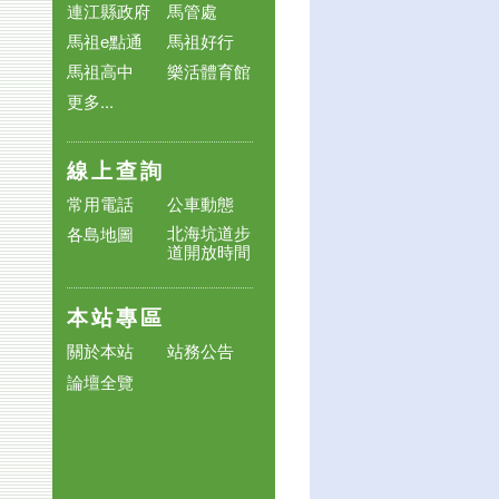
連江縣政府
馬管處
馬祖e點通
馬祖好行
馬祖高中
樂活體育館
更多...
線上查詢
常用電話
公車動態
北海坑道步
各島地圖
道開放時間
本站專區
關於本站
站務公告
論壇全覽