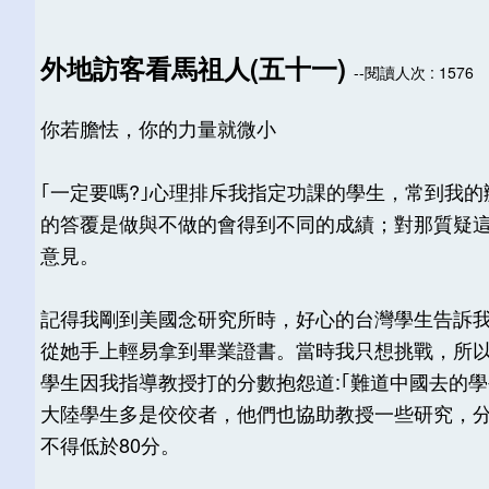
外地訪客看馬祖人(五十一)
--閱讀人次 : 1576
你若膽怯，你的力量就微小
｢一定要嗎?｣心理排斥我指定功課的學生，常到我
的答覆是做與不做的會得到不同的成績；對那質疑
意見。
記得我剛到美國念研究所時，好心的台灣學生告訴我
從她手上輕易拿到畢業證書。當時我只想挑戰，所
學生因我指導教授打的分數抱怨道:｢難道中國去的學生就s
大陸學生多是佼佼者，他們也協助教授一些研究，分
不得低於80分。