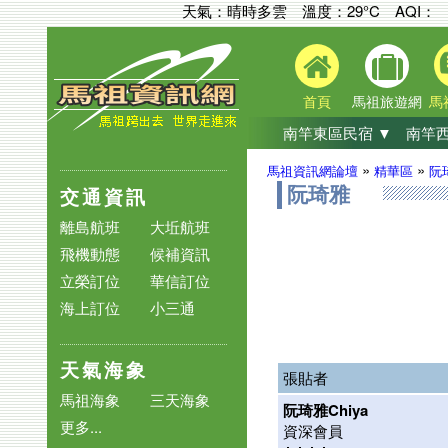
天氣：晴時多雲 溫度：29°C
AQI：
首頁
馬祖旅遊網
馬
南竿東區民宿 ▼
南竿西
»
»
馬祖資訊網論壇
精華區
阮
交通資訊
阮琦雅
離島航班
大坵航班
飛機動態
候補資訊
立榮訂位
華信訂位
海上訂位
小三通
天氣海象
張貼者
馬祖海象
三天海象
阮琦雅Chiya
更多...
資深會員