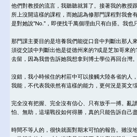
他們對教授的流言，我聽聽就算了。接著我的教授
所上沒開這樣的課程，而她認為修那門課程對我會
是對她說"No."，即便找千萬個理由只有白搭。我
那門課主要目的是培養我們能從口音中判斷出那人
須從交談中判斷出他是從德州來的?或是芝加哥來的
去留，因為我曾告訴她我想拿到博士學位再回台灣
沒錯，我小時候住的村莊中可以接觸大陸各省的人
我能，不代表我依然有這樣的能力，更何況是英文!
完全沒有把握、完全沒有信心、只有放手一搏。亂
怕、無助，這場戰役如何得勝，真的只能告訴自己
時間不等人的，很快就面對期末可怕的報告。雖沒