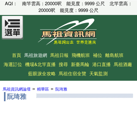
AQI：
南竿雲高：
20000呎
能見度：
9999 公尺
北竿雲高：
20000呎
能見度：
9999 公尺
首頁
馬祖旅遊網
馬祖日報
飛機航班
補位
離島航班
海運訂位
機場&北竿直播
搜尋
新臺馬輪
港口直播
馬祖酒廠
藍眼淚全攻略
馬祖住宿全覽
天氣監測
»
»
馬祖資訊網論壇
精華區
阮琦雅
阮琦雅