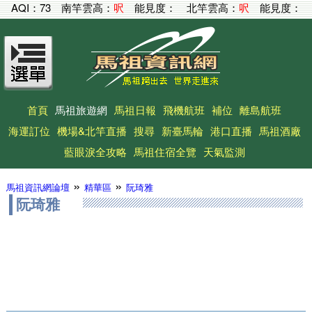
AQI：
73
南竿雲高：
呎
能見度：
北竿雲高：
呎
能見度：
首頁
馬祖旅遊網
馬祖日報
飛機航班
補位
離島航班
海運訂位
機場&北竿直播
搜尋
新臺馬輪
港口直播
馬祖酒廠
藍眼淚全攻略
馬祖住宿全覽
天氣監測
»
»
馬祖資訊網論壇
精華區
阮琦雅
阮琦雅