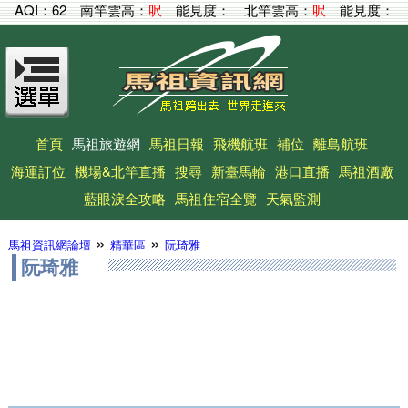
AQI：
62
南竿雲高：
呎
能見度：
北竿雲高：
呎
能見度：
首頁
馬祖旅遊網
馬祖日報
飛機航班
補位
離島航班
海運訂位
機場&北竿直播
搜尋
新臺馬輪
港口直播
馬祖酒廠
藍眼淚全攻略
馬祖住宿全覽
天氣監測
»
»
馬祖資訊網論壇
精華區
阮琦雅
阮琦雅