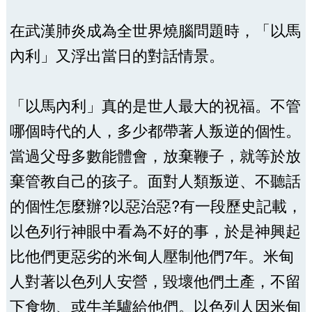
在武漢肺炎成為全世界燒腦問題時，「以馬
內利」又浮出當日的對話情景。
「以馬內利」真的是世人最大的祝福。不管
哪個時代的人，多少都帶著人叛逆的個性。
當過父母多數能體會，放棄鞭子，就等於放
棄管教自己的孩子。面對人類叛逆、不聽話
的個性怎麼辦?以惡治惡?有一段歷史記載，
以色列行神眼中看為不好的事，於是神興起
比他們更惡劣的米甸人壓制他們7年。米甸
人對著以色列人安營，毀壞他們土產，不留
下食物、或牛羊驢給他們。以色列人因米甸