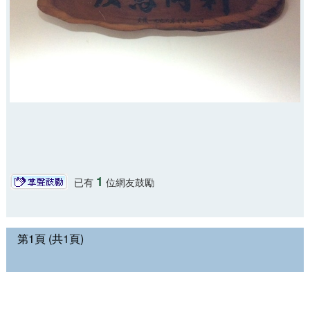
1
已有
位網友鼓勵
第1頁 (共1頁)