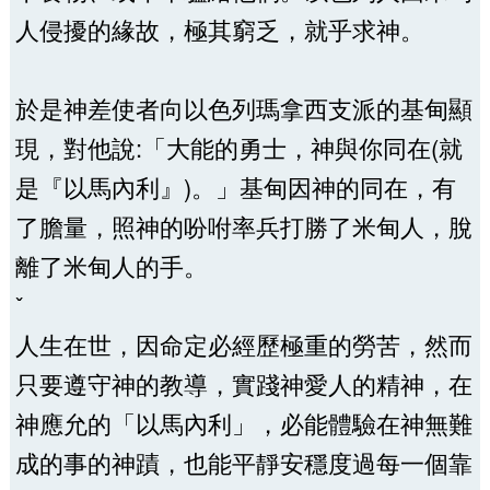
人侵擾的緣故，極其窮乏，就乎求神。
於是神差使者向以色列瑪拿西支派的基甸顯
現，對他說:「大能的勇士，神與你同在(就
是『以馬內利』)。」基甸因神的同在，有
了膽量，照神的吩咐率兵打勝了米甸人，脫
離了米甸人的手。
ˇ
人生在世，因命定必經歷極重的勞苦，然而
只要遵守神的教導，實踐神愛人的精神，在
神應允的「以馬內利」，必能體驗在神無難
成的事的神蹟，也能平靜安穩度過每一個靠