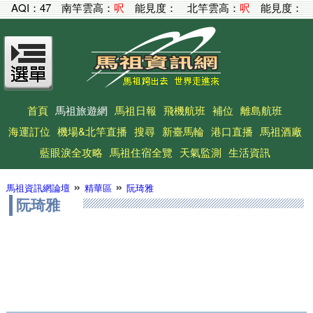
AQI：
47
南竿雲高：
呎
能見度：
北竿雲高：
呎
能見度：
首頁
馬祖旅遊網
馬祖日報
飛機航班
補位
離島航班
海運訂位
機場&北竿直播
搜尋
新臺馬輪
港口直播
馬祖酒廠
藍眼淚全攻略
馬祖住宿全覽
天氣監測
生活資訊
»
»
馬祖資訊網論壇
精華區
阮琦雅
阮琦雅