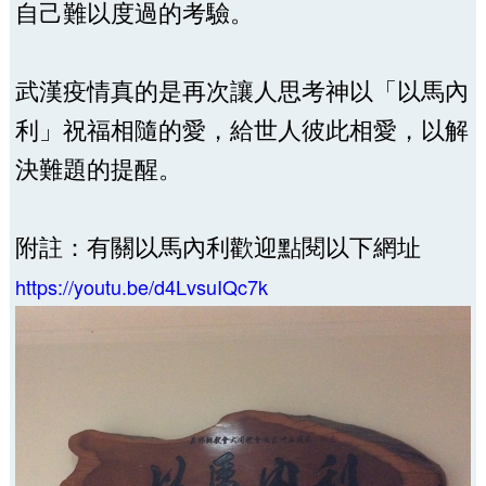
自己難以度過的考驗。
武漢疫情真的是再次讓人思考神以「以馬內
利」祝福相隨的愛，給世人彼此相愛，以解
決難題的提醒。
附註：有關以馬內利歡迎點閱以下網址
https://youtu.be/d4LvsuIQc7k