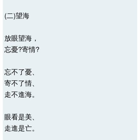
(二)望海
放眼望海，
忘憂?寄情?
忘不了憂、
寄不了情、
走不進海。
眼看是美、
走進是亡。