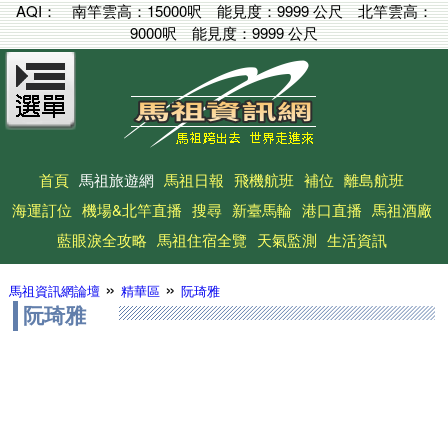
AQI：
南竿雲高：
15000呎
能見度：
9999 公尺
北竿雲高：
9000呎
能見度：
9999 公尺
首頁
馬祖旅遊網
馬祖日報
飛機航班
補位
離島航班
海運訂位
機場&北竿直播
搜尋
新臺馬輪
港口直播
馬祖酒廠
藍眼淚全攻略
馬祖住宿全覽
天氣監測
生活資訊
»
»
馬祖資訊網論壇
精華區
阮琦雅
阮琦雅