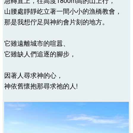
急轉直上，往高度1800m高的山上行，
山腰處靜靜屹立著一間小小的漁橋教會，
那是我想佇足與神約會片刻的地方。
它雖遠離城市的喧囂、
它雖缺人們追逐的腳步，
因著人尋求神的心，
神依舊懷抱那尋求祂的人!