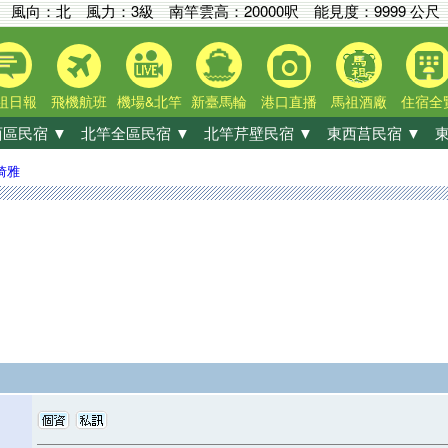
風向：北 風力：3級
南竿雲高：
20000呎
能見度：
9999 公尺
祖日報
飛機航班
機場&北竿
新臺馬輪
港口直播
馬祖酒廠
住宿全
區民宿 ▼
北竿全區民宿 ▼
北竿芹壁民宿 ▼
東西莒民宿 ▼
東
琦雅