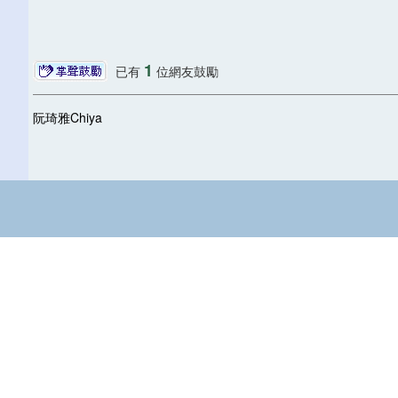
1
已有
位網友鼓勵
阮琦雅Chiya