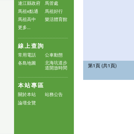
連江縣政府
馬管處
馬祖e點通
馬祖好行
馬祖高中
樂活體育館
更多...
線上查詢
常用電話
公車動態
北海坑道步
各島地圖
第1頁 (共1頁)
道開放時間
本站專區
關於本站
站務公告
論壇全覽