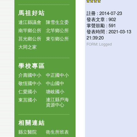
馬祖好站
註冊 : 2014-07-23
發表文章 : 902
連江縣議會
陳雪生立委
掌聲鼓勵 : 591
南竿鄉公所
北竿鄉公所
發表時間 : 2021-03-13
21:39:20
莒光鄉公所
東引鄉公所
FORM: Logged
大同之家
學校專區
介壽國中小
中正國中小
敬恆國中小
中山國中
仁愛國小
塘岐國小
連江縣戶海
東莒國小
資源中心
相關連結
縣立醫院
衛生所班表