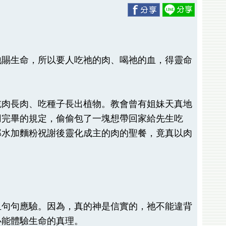
祂賜生命，所以要人吃祂的肉、喝祂的血，得靈命
吃肉長肉、吃種子長出植物。教會曾有姐妹天真地
用完畢的規定，偷偷包了一塊想帶回家給先生吃
那水加麵粉祝謝後靈化成主的肉的聖餐，竟真以肉
且句句應驗。因為，真的神是信實的，祂不能違背
必能體驗生命的真理。