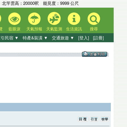
北竿雲高：
20000呎
能見度：
9999 公尺
覽
藍眼淚
天氣預報
天氣監測
生活資訊
搜尋
引民宿 ▼
特產&裝潢 ▼
交通旅遊 ▼
[登入]
[註冊]