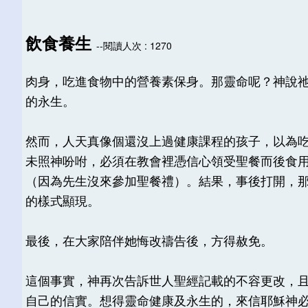
飲食養生
--閱讀人次 : 1270
肉身，吃進食物中的營養素保身。那靈命呢？神說
的永生。
然而，人天真像個還沒上過健康課程的孩子，以為
未照神吩咐，必須在教會裡憑信心領受聖餐而後食
（因為先生沒來參加聖餐禮）。結果，事後打開，
的樣式顯現。
最後，在大家陪伴她悔改禱告後，方得赦免。
這個事實，神再次告訴世人聖經記載的不容更改，
自己的信實。想得靈命健康及永生的，來信耶穌神