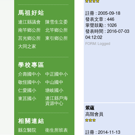
馬祖好站
註冊 : 2005-09-18
發表文章 : 446
連江縣議會
陳雪生立委
掌聲鼓勵 : 1026
南竿鄉公所
北竿鄉公所
發表時間 : 2016-07-03
04:12:02
莒光鄉公所
東引鄉公所
FORM: Logged
大同之家
學校專區
介壽國中小
中正國中小
敬恆國中小
中山國中
仁愛國小
塘岐國小
連江縣戶海
東莒國小
資源中心
紫蘊
高階會員
相關連結
縣立醫院
衛生所班表
註冊 : 2014-11-13