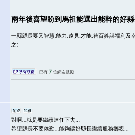
兩年後喜望盼到馬祖能選出能幹的好縣
一縣縣長要又智慧.能力.遠見.才能.替百姓謀福利及
之;
7
已有
位網友鼓勵
對啊...就是要繼續連任下去...
希望縣長不要倦勤...能夠讓好縣長繼續服務鄉親...