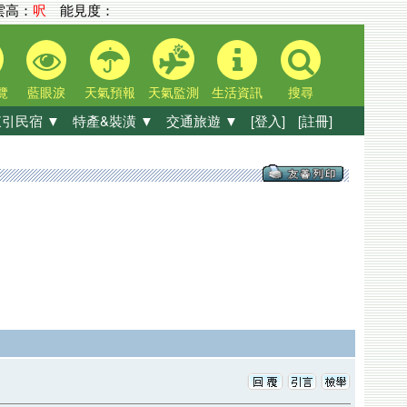
高：
呎
能見度：
覽
藍眼淚
天氣預報
天氣監測
生活資訊
搜尋
引民宿 ▼
特產&裝潢 ▼
交通旅遊 ▼
[登入]
[註冊]