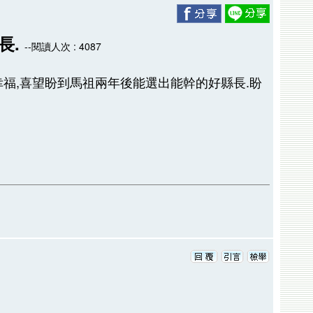
長.
--閱讀人次 : 4087
幸福,喜望盼到馬祖兩年後能選出能幹的好縣長.盼