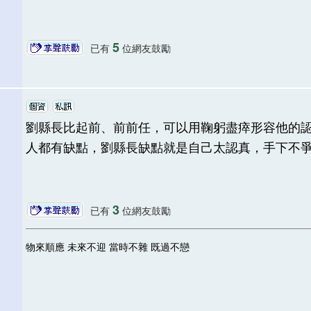
5
已有
位網友鼓勵
劉縣長比起前、前前任，可以用鞠躬盡瘁形容他的
人都有缺點，劉縣長缺點就是自己太認真，手下不
3
已有
位網友鼓勵
物來順應 未來不迎 當時不雜 既過不戀