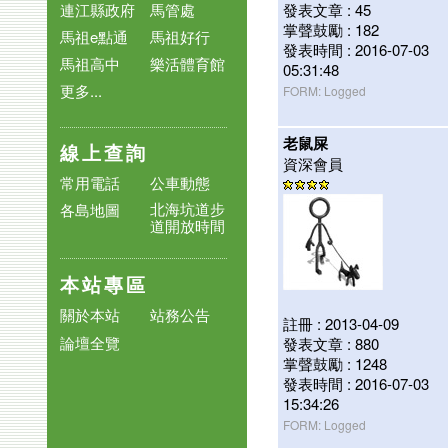
連江縣政府
馬管處
發表文章 : 45
掌聲鼓勵 : 182
馬祖e點通
馬祖好行
發表時間 : 2016-07-03
馬祖高中
樂活體育館
05:31:48
更多...
FORM: Logged
老鼠屎
線上查詢
資深會員
常用電話
公車動態
北海坑道步
各島地圖
道開放時間
本站專區
關於本站
站務公告
註冊 : 2013-04-09
論壇全覽
發表文章 : 880
掌聲鼓勵 : 1248
發表時間 : 2016-07-03
15:34:26
FORM: Logged