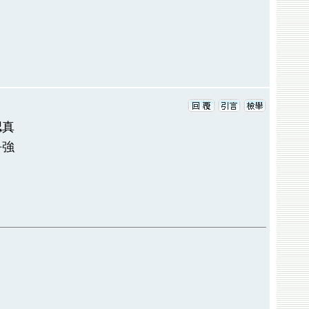
認真
爭強