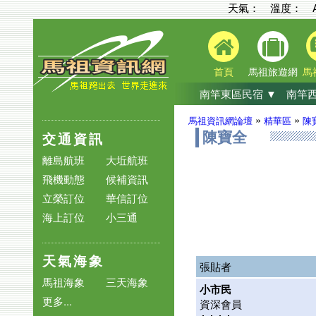
天氣： 溫度：
首頁
馬祖旅遊網
馬
南竿東區民宿 ▼
南竿西
»
»
馬祖資訊網論壇
精華區
陳
交通資訊
陳寶全
離島航班
大坵航班
飛機動態
候補資訊
立榮訂位
華信訂位
海上訂位
小三通
天氣海象
張貼者
馬祖海象
三天海象
小市民
更多...
資深會員