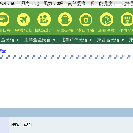
AQI：
50
風向：北 風力：0級
南竿雲高：
呎
能見度：
北竿雲
祖日報
飛機航班
機場&北竿
新臺馬輪
港口直播
馬祖酒廠
住宿全
區民宿 ▼
北竿全區民宿 ▼
北竿芹壁民宿 ▼
東西莒民宿 ▼
東
寶全