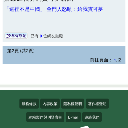
「這裡不是中國」 金門人怒吼：給我寶可夢
已有
0
位網友鼓勵
第2頁 (共2頁)
前往頁面：
,
2
1
服務條款
內容政策
隱私權聲明
著作權聲明
網站製作與刊登廣告
E-mail
連絡我們