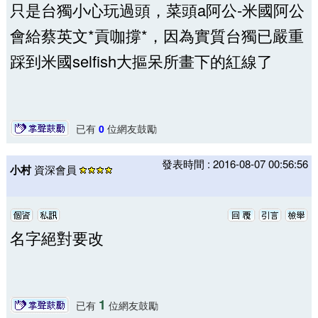
只是台獨小心玩過頭，菜頭a阿公-米國阿公
會給蔡英文*貢咖撐*，因為實質台獨已嚴重
踩到米國selfish大摳呆所畫下的紅線了
已有
0
位網友鼓勵
發表時間 : 2016-08-07 00:56:56
小村
資深會員
名字絕對要改
1
已有
位網友鼓勵