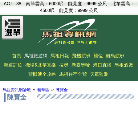
AQI：
38
南竿雲高：
6000呎
能見度：
9999 公尺
北竿雲高：
4500呎
能見度：
9999 公尺
首頁
馬祖旅遊網
馬祖日報
飛機航班
補位
離島航班
海運訂位
機場&北竿直播
搜尋
新臺馬輪
港口直播
馬祖酒廠
藍眼淚全攻略
馬祖住宿全覽
天氣監測
»
»
馬祖資訊網論壇
精華區
陳寶全
陳寶全