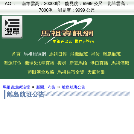
AQI：
南竿雲高：
20000呎
能見度：
9999 公尺
北竿雲高：
7000呎
能見度：
9999 公尺
首頁
馬祖旅遊網
馬祖日報
飛機航班
補位
離島航班
海運訂位
機場&北竿直播
搜尋
新臺馬輪
港口直播
馬祖酒廠
藍眼淚全攻略
馬祖住宿全覽
天氣監測
»
»
馬祖資訊網論壇
新聞、布告
離島航班公告
離島航班公告