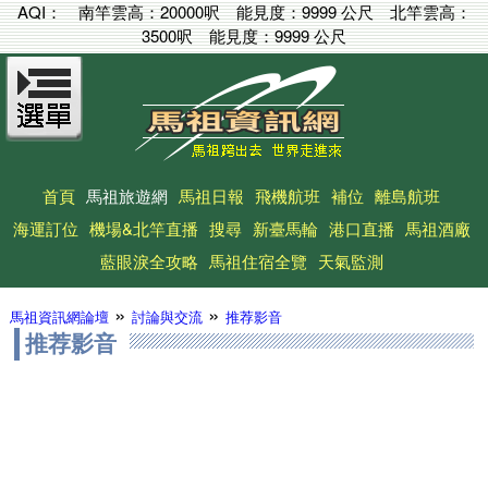
AQI：
南竿雲高：
20000呎
能見度：
9999 公尺
北竿雲高：
3500呎
能見度：
9999 公尺
首頁
馬祖旅遊網
馬祖日報
飛機航班
補位
離島航班
海運訂位
機場&北竿直播
搜尋
新臺馬輪
港口直播
馬祖酒廠
藍眼淚全攻略
馬祖住宿全覽
天氣監測
»
»
馬祖資訊網論壇
討論與交流
推荐影音
推荐影音