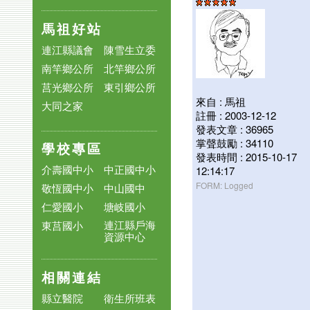
馬祖好站
連江縣議會
陳雪生立委
南竿鄉公所
北竿鄉公所
莒光鄉公所
東引鄉公所
來自 : 馬祖
大同之家
註冊 : 2003-12-12
發表文章 : 36965
掌聲鼓勵 : 34110
學校專區
發表時間 : 2015-10-17
介壽國中小
中正國中小
12:14:17
FORM: Logged
敬恆國中小
中山國中
仁愛國小
塘岐國小
連江縣戶海
東莒國小
資源中心
相關連結
縣立醫院
衛生所班表