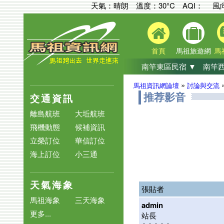
天氣：晴朗 溫度：30°C
AQI：
風
首頁
馬祖旅遊網
馬
南竿東區民宿 ▼
南竿西
»
馬祖資訊網論壇
討論與交流
交通資訊
推荐影音
離島航班
大坵航班
飛機動態
候補資訊
立榮訂位
華信訂位
海上訂位
小三通
天氣海象
張貼者
馬祖海象
三天海象
admin
更多...
站長