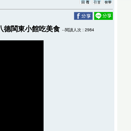
 八德閩東小館吃美食
--閱讀人次 : 2984