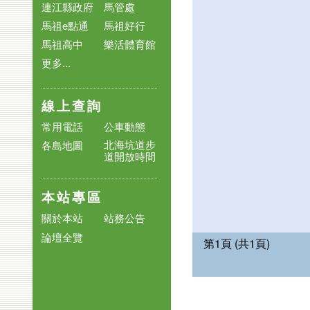
連江縣政府
馬管處
馬祖e點通
馬祖好行
馬祖高中
樂活體育館
更多...
線上查詢
常用電話
公車動態
北海坑道步
各島地圖
道開放時間
本站專區
關於本站
站務公告
論壇全覽
第1頁 (共1頁)