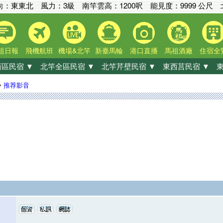
向：東東北 風力：3級
南竿雲高：
1200呎
能見度：
9999 公尺
北
祖日報
飛機航班
機場&北竿
新臺馬輪
港口直播
馬祖酒廠
住宿全
區民宿 ▼
北竿全區民宿 ▼
北竿芹壁民宿 ▼
東西莒民宿 ▼
東
»
推荐影音