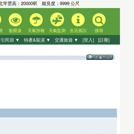
竿雲高：
20000呎
能見度：
9999 公尺
覽
藍眼淚
天氣預報
天氣監測
生活資訊
搜尋
引民宿 ▼
特產&裝潢 ▼
交通旅遊 ▼
[登入]
[註冊]