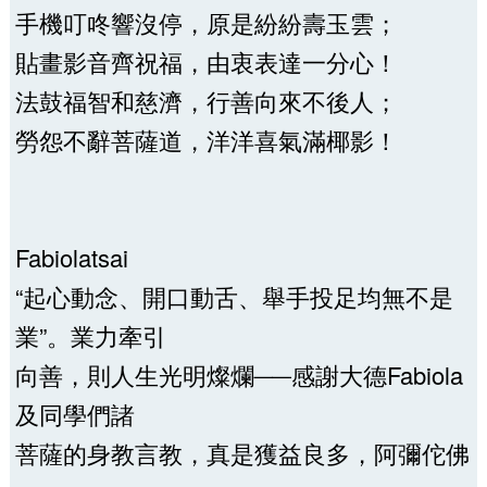
手機叮咚響沒停，原是紛紛壽玉雲；
貼畫影音齊祝福，由衷表達一分心！
法鼓福智和慈濟，行善向來不後人；
勞怨不辭菩薩道，洋洋喜氣滿椰影！
Fabiolatsai
“起心動念、開口動舌、舉手投足均無不是
業”。業力牽引
向善，則人生光明燦爛──感謝大德Fabiola
及同學們諸
菩薩的身教言教，真是獲益良多，阿彌佗佛