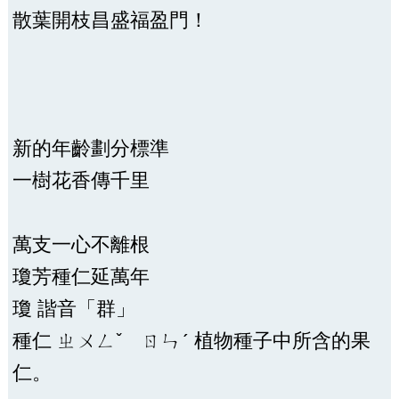
散葉開枝昌盛福盈門！
新的年齡劃分標準
一樹花香傳千里
萬支一心不離根
瓊芳種仁延萬年
瓊 諧音「群」
種仁 ㄓㄨㄥˇ ㄖㄣˊ 植物種子中所含的果
仁。