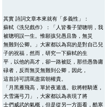
其實 詩詞文章本來就有「多義性」：
蘇軾《洗兒戲作》：「人皆養子望聰明，我
被聰明誤一生。惟願孩兒愚且魯，無災
無難到公卿。」大家都以為寫的是對自己兒
子的祝福，然而，研究一下蘇軾的生
平，以他的高才，卻一路被貶，那些愚魯庸
碌者，反而無災無難到公卿，因此，
這首詩可謂罵盡當朝權貴。
「月黑雁飛高，單於夜遁逃。欲將輕騎逐，
大雪滿弓刀」，大家都以為表現了將
士們威武的氣概，但是從另一方面看，酷寒