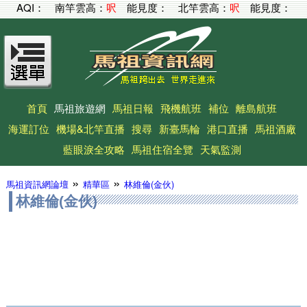
AQI：
南竿雲高：
呎
能見度：
北竿雲高：
呎
能見度：
首頁
馬祖旅遊網
馬祖日報
飛機航班
補位
離島航班
海運訂位
機場&北竿直播
搜尋
新臺馬輪
港口直播
馬祖酒廠
藍眼淚全攻略
馬祖住宿全覽
天氣監測
»
»
馬祖資訊網論壇
精華區
林維倫(金伙)
林維倫(金伙)