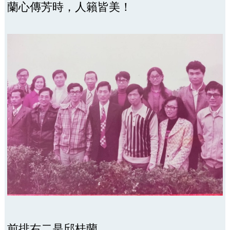
蘭心傳芳時，人籟皆美！
前排右二是邱桂蘭