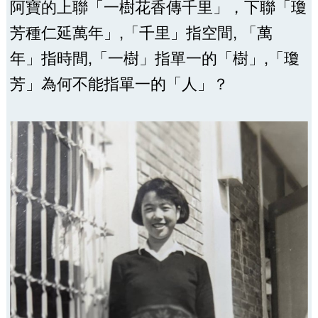
阿寶的上聯「一樹花香傳千里」，下聯「瓊
芳種仁延萬年」,「千里」指空間, 「萬
年」指時間,「一樹」指單一的「樹」,「瓊
芳」為何不能指單一的「人」？