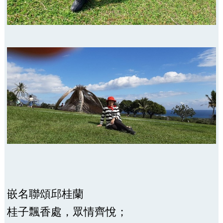
嵌名聯頌邱桂蘭
桂子飄香處，眾情齊悅；