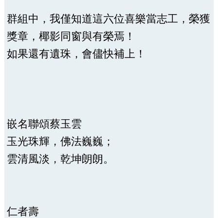
群組中，我僅知道這六位喜樂當志工，榮獲
獎章，椰影同窗與有榮焉！
如果還有遺珠，會儘快補上！
嵌名聯頌蔡玉雲
玉光珠輝，佛法巍巍；
雲清風淡，乾坤朗朗。
仁者壽