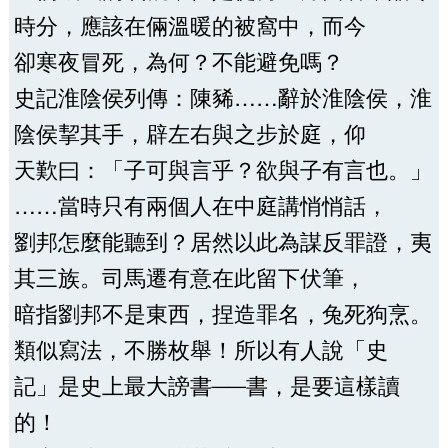
時分，應該在倆溫暖的被窩中，而今
卻寒夜冒死，為何？不能避免嗎？
史記淮陰侯列傳：陳豨……辭於淮陰侯，淮
陰侯挈其手，辟左右與之步於庭，仰
天歎曰：「子可與言乎？欲與子有言也。」
……當時只有兩個人在中庭講悄悄話，
劉邦怎麼能聽到？居然以此為謀反罪證，夷
其三族。司馬遷有意在此留下伏筆，
暗指劉邦不是東西，捏造罪名，兔死狗烹。
類似寫法，不勝枚舉！所以有人說「史
記」是史上最大謗書──書，是要這樣讀
的！