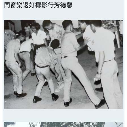
同窗樂返好椰影行芳德馨