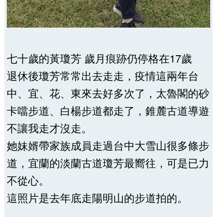
七十歲的黃瓊芳 歲月痕跡仍停格在17歲
退休後瓊芳常常出去走走，疫情這兩年台
中、宜、花、東來去好多次了，太魯閣的砂
卡噹步道、白楊步道都走了，錐麓古道導遊
不讓我走才沒走。
她妹婿帶家族成員走過台中大雪山很多條步
道，宜蘭的淡蘭古道瓊芳最嚮往，可是已力
不從心。
這照片是去年底走陽明山的步道拍的。