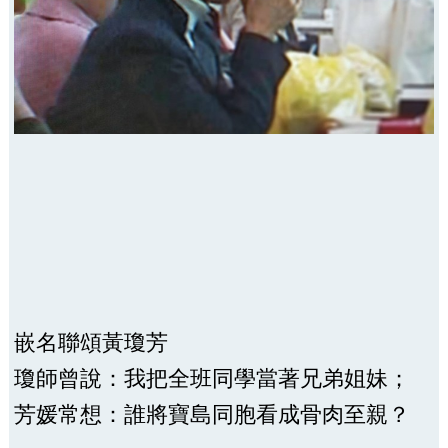
嵌名聯頌黃瓊芳
瓊師曾說：我把全班同學當著兄弟姐妹；
芳媛常想：誰將寶島同胞看成骨肉至親？