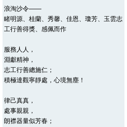
浪淘沙令——
睹明源、桂蘭、秀馨、佳恩、瓊芳、玉雲志
工行善得獎、感佩而作
服務人人，
淵獻精神，
志工行善總施仁；
積極達觀寧靜處，心境無塵！
律己真真，
處事親親，
朗襟器量似芳春；