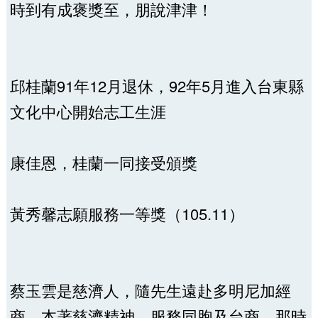
時到有成褒獎至，朋說津津！
邱桂蘭91年12月退休，92年5月進入台東縣
文化中心開始志工生涯
康佳恩，桂蘭一同接受頒獎
黃秀馨志願服務一等獎（105.11）
蔡玉雲是慈濟人，隨先生遠赴多明尼加經
商，本著慈濟精神，服務同胞及台商，那時