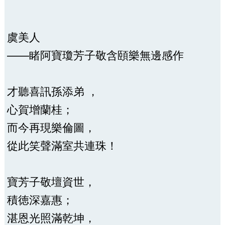
虞美人
——睹阿寶瓊芳子敬含頤樂無邊感作
才聽喜訊孫添弟 ，
心賀增蘭桂；
而今再現樂倫圖，
從此笑聲滿室共連珠！
寶芳子敬壇資世，
積徳深嘉惠；
湛恩光照滿乾坤，