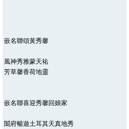
嵌名聯頌黃秀馨
風神秀雅蒙天祐
芳草馨香荷地靈
嵌名聯喜迎秀馨回娘家
闔府暢遊土耳其天真地秀