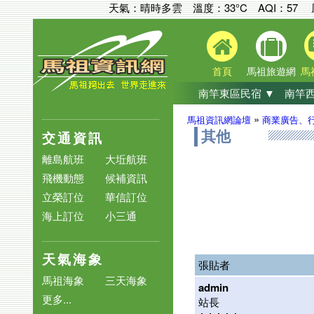
天氣：晴時多雲 溫度：33°C
AQI：
57
首頁
馬祖旅遊網
馬
南竿東區民宿 ▼
南竿西
»
馬祖資訊網論壇
商業廣告、
交通資訊
其他
離島航班
大坵航班
飛機動態
候補資訊
立榮訂位
華信訂位
海上訂位
小三通
天氣海象
張貼者
馬祖海象
三天海象
admin
更多...
站長