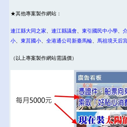
★其他專案製作網站：
連江縣大同之家
、
連江縣議會
、
東引國民中小學
、
小
、
東莒國小
、
全港通公司新臺馬輪
、
馬祖境天后
（以上專案製作網站需議價）