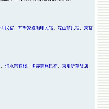
發哥民宿
、
芹壁家適咖啡民宿
、
涼山頂民宿
、
東莒
村
、
清水灣客棧
、
多麗商務民宿
、
東引昕華飯店
、