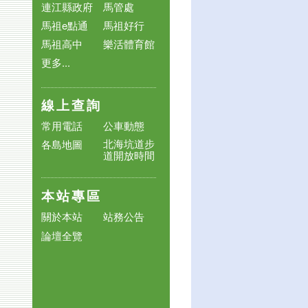
連江縣政府
馬管處
馬祖e點通
馬祖好行
馬祖高中
樂活體育館
更多...
線上查詢
常用電話
公車動態
北海坑道步
各島地圖
道開放時間
本站專區
關於本站
站務公告
論壇全覽