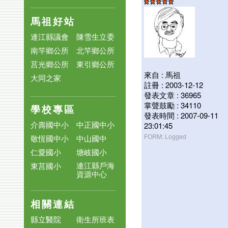
馬祖好站
連江縣議會
陳雪生立委
南竿鄉公所
北竿鄉公所
莒光鄉公所
東引鄉公所
來自 : 馬祖
大同之家
註冊 : 2003-12-12
發表文章 : 36965
掌聲鼓勵 : 34110
學校專區
發表時間 : 2007-09-11
介壽國中小
中正國中小
23:01:45
FORM: Logged
敬恆國中小
中山國中
仁愛國小
塘岐國小
連江縣戶海
東莒國小
資源中心
相關連結
縣立醫院
衛生所班表