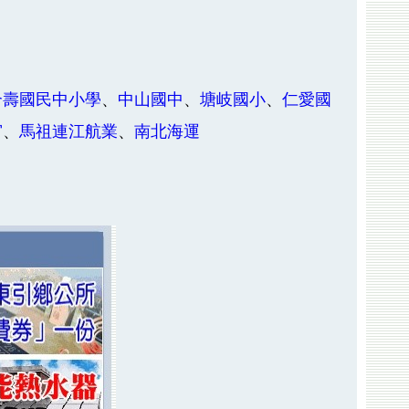
介壽國民中小學
、
中山國中
、
塘岐國小
、
仁愛國
宮
、
馬祖連江航業
、
南北海運