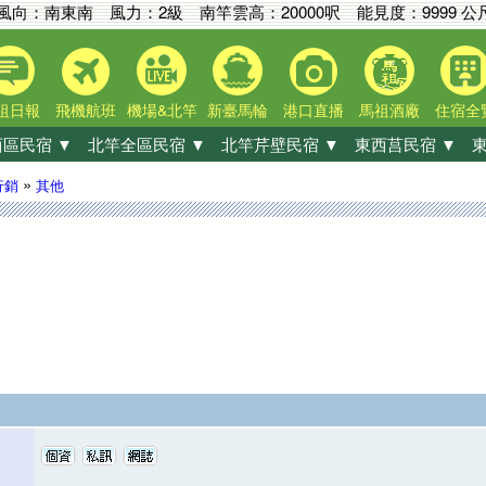
風向：南東南 風力：2級
南竿雲高：
20000呎
能見度：
9999 公
祖日報
飛機航班
機場&北竿
新臺馬輪
港口直播
馬祖酒廠
住宿全
區民宿 ▼
北竿全區民宿 ▼
北竿芹壁民宿 ▼
東西莒民宿 ▼
東
»
行銷
其他