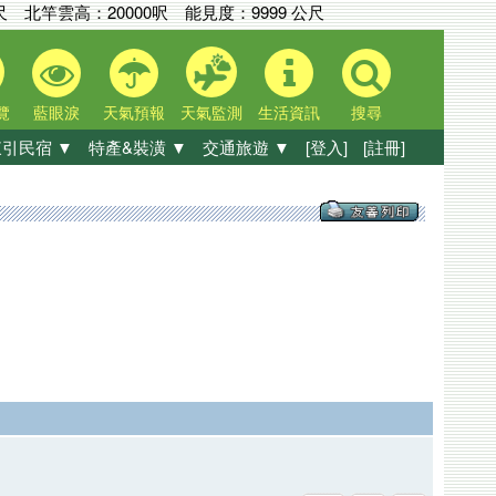
尺
北竿雲高：
20000呎
能見度：
9999 公尺
覽
藍眼淚
天氣預報
天氣監測
生活資訊
搜尋
引民宿 ▼
特產&裝潢 ▼
交通旅遊 ▼
[登入]
[註冊]