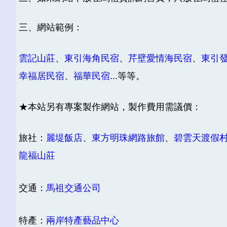
三、網站範例：
雲記山莊
、
東引海角民宿
、
芹壁愛情海民宿
、
東引
幸福居民宿
、
福華民宿
...等等。
★本站另有專案製作網站，製作費用需議價：
旅社：
麗堤飯店
、
東方明珠網路旅館
、
碧雲天渡假
龍福山莊
交通：
馬祖交通公司
特產：
兩岸特產藝品中心