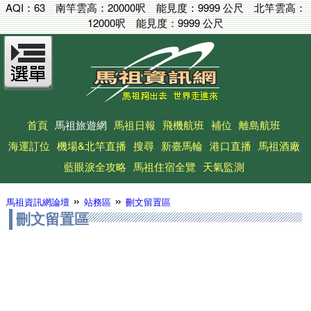
AQI：
63
南竿雲高：
20000呎
能見度：
9999 公尺
北竿雲高：
12000呎
能見度：
9999 公尺
首頁
馬祖旅遊網
馬祖日報
飛機航班
補位
離島航班
海運訂位
機場&北竿直播
搜尋
新臺馬輪
港口直播
馬祖酒廠
藍眼淚全攻略
馬祖住宿全覽
天氣監測
»
»
馬祖資訊網論壇
站務區
刪文留置區
刪文留置區