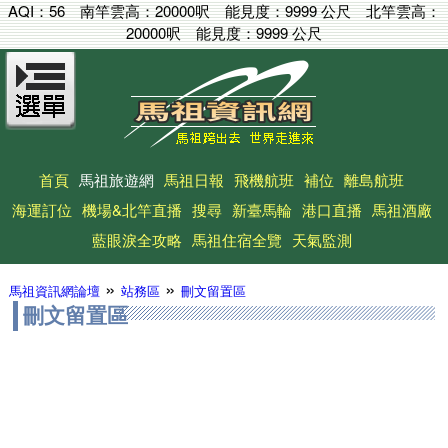
AQI：
56
南竿雲高：
20000呎
能見度：
9999 公尺
北竿雲高：
20000呎
能見度：
9999 公尺
首頁
馬祖旅遊網
馬祖日報
飛機航班
補位
離島航班
海運訂位
機場&北竿直播
搜尋
新臺馬輪
港口直播
馬祖酒廠
藍眼淚全攻略
馬祖住宿全覽
天氣監測
»
»
馬祖資訊網論壇
站務區
刪文留置區
刪文留置區