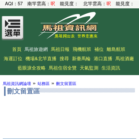
AQI：
57
南竿雲高：
呎
能見度：
北竿雲高：
呎
能見度：
首頁
馬祖旅遊網
馬祖日報
飛機航班
補位
離島航班
海運訂位
機場&北竿直播
搜尋
新臺馬輪
港口直播
馬祖酒廠
藍眼淚全攻略
馬祖住宿全覽
天氣監測
生活資訊
»
»
馬祖資訊網論壇
站務區
刪文留置區
刪文留置區