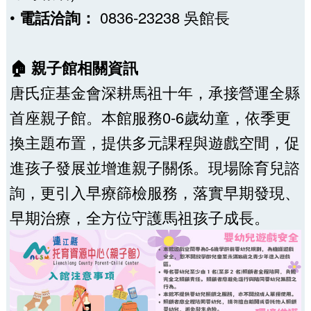
•
電話洽詢：
0836-23238 吳館長
🏠 親子館相關資訊
唐氏症基金會深耕馬祖十年，承接營運全縣
首座親子館。本館服務0-6歲幼童，依季更
換主題布置，提供多元課程與遊戲空間，促
進孩子發展並增進親子關係。現場除育兒諮
詢，更引入早療篩檢服務，落實早期發現、
早期治療，全方位守護馬祖孩子成長。