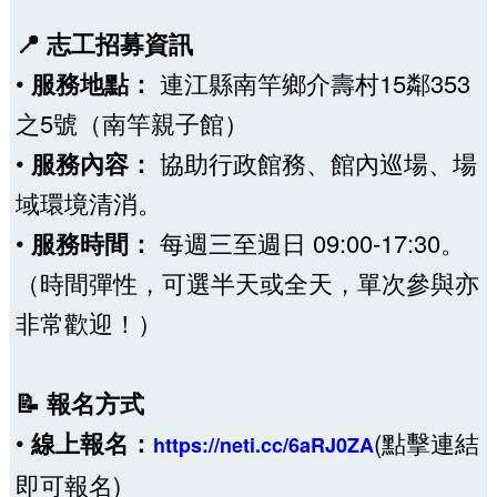
📍 志工招募資訊
•
服務地點：
連江縣南竿鄉介壽村15鄰353
之5號（南竿親子館）
•
服務內容：
協助行政館務、館內巡場、場
域環境清消。
•
服務時間：
每週三至週日 09:00-17:30。
（時間彈性，可選半天或全天，單次參與亦
非常歡迎！）
📝 報名方式
•
線上報名：
(點擊連結
https://neti.cc/6aRJ0ZA
即可報名)