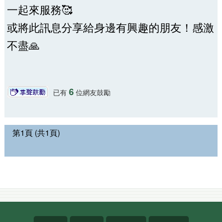
一起來服務🥰
或將此訊息分享給身邊有興趣的朋友！感激
不盡🙏
6
已有
位網友鼓勵
第1頁 (共1頁)