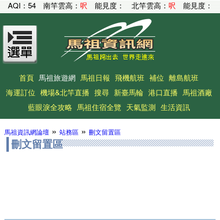
AQI：
54
南竿雲高：
呎
能見度：
北竿雲高：
呎
能見度：
首頁
馬祖旅遊網
馬祖日報
飛機航班
補位
離島航班
海運訂位
機場&北竿直播
搜尋
新臺馬輪
港口直播
馬祖酒廠
藍眼淚全攻略
馬祖住宿全覽
天氣監測
生活資訊
»
»
馬祖資訊網論壇
站務區
刪文留置區
刪文留置區