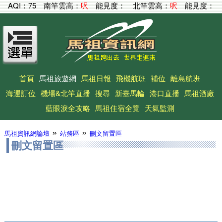
AQI：
75
南竿雲高：
呎
能見度：
北竿雲高：
呎
能見度：
首頁
馬祖旅遊網
馬祖日報
飛機航班
補位
離島航班
海運訂位
機場&北竿直播
搜尋
新臺馬輪
港口直播
馬祖酒廠
藍眼淚全攻略
馬祖住宿全覽
天氣監測
»
»
馬祖資訊網論壇
站務區
刪文留置區
刪文留置區