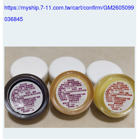
https://myship.7-11.com.tw/cart/confirm/GM2605099
036845