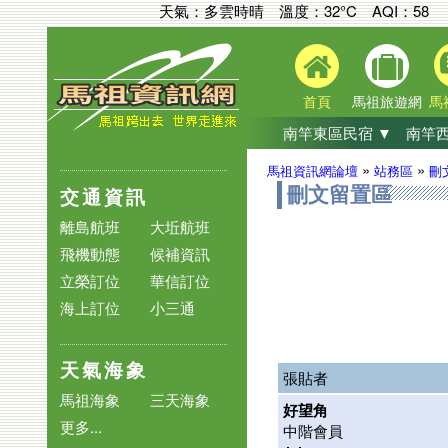
天氣：多雲時晴 溫度：32°C
AQI：
58
首頁
馬祖旅遊網
馬
南竿東區民宿 ▼
南竿西
»
»
馬祖資訊網論壇
站務區
刪
交通資訊
刪文留置區
離島航班
大坵航班
飛機動態
候補資訊
立榮訂位
華信訂位
海上訂位
小三通
天氣海象
張貼者
馬祖海象
三天海象
好望角
更多...
中階會員