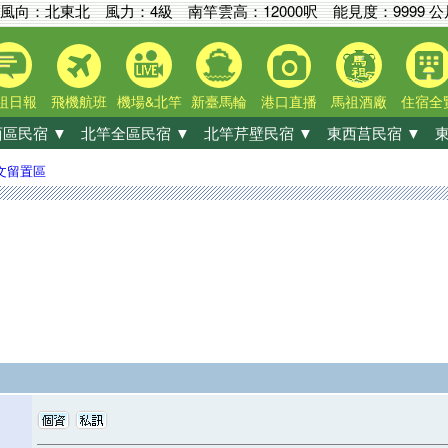
風向：北東北 風力：4級
南竿雲高：
12000呎
能見度：
9999 
祖日報
飛機航班
機場&北竿
新臺馬輪
港口直播
馬祖酒廠
住宿全
區民宿 ▼
北竿全區民宿 ▼
北竿芹壁民宿 ▼
東西莒民宿 ▼
東
文留置區