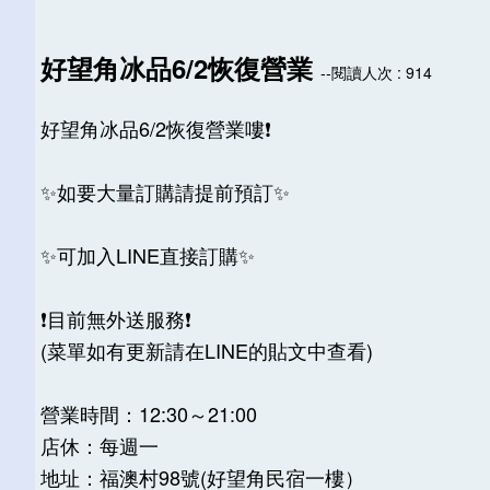
好望角冰品6/2恢復營業
--閱讀人次 : 914
好望角冰品6/2恢復營業嘍❗️
✨如要大量訂購請提前預訂✨
✨可加入LINE直接訂購✨
❗️目前無外送服務❗️
(菜單如有更新請在LINE的貼文中查看)
營業時間：12:30～21:00
店休：每週一
地址：福澳村98號(好望角民宿一樓）