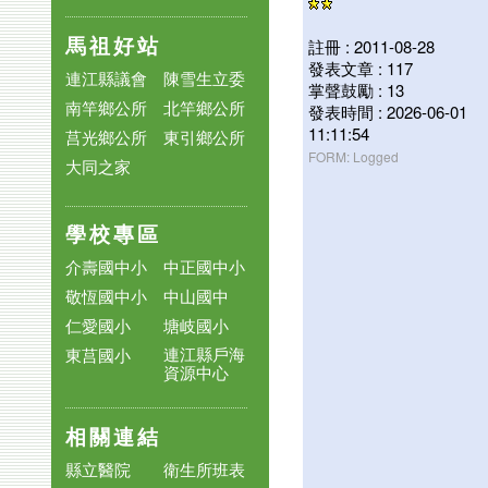
馬祖好站
註冊 : 2011-08-28
發表文章 : 117
連江縣議會
陳雪生立委
掌聲鼓勵 : 13
南竿鄉公所
北竿鄉公所
發表時間 : 2026-06-01
11:11:54
莒光鄉公所
東引鄉公所
FORM: Logged
大同之家
學校專區
介壽國中小
中正國中小
敬恆國中小
中山國中
仁愛國小
塘岐國小
連江縣戶海
東莒國小
資源中心
相關連結
縣立醫院
衛生所班表