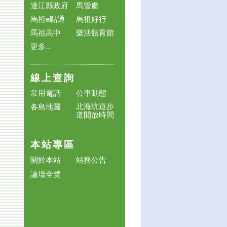
連江縣政府
馬管處
馬祖e點通
馬祖好行
馬祖高中
樂活體育館
更多...
線上查詢
常用電話
公車動態
北海坑道步
各島地圖
道開放時間
本站專區
關於本站
站務公告
論壇全覽