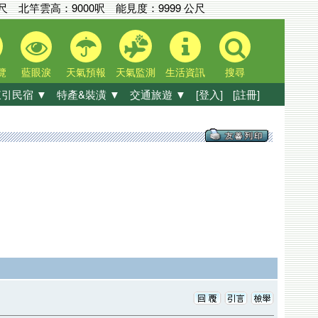
公尺
北竿雲高：
9000呎
能見度：
9999 公尺
覽
藍眼淚
天氣預報
天氣監測
生活資訊
搜尋
引民宿 ▼
特產&裝潢 ▼
交通旅遊 ▼
[登入]
[註冊]